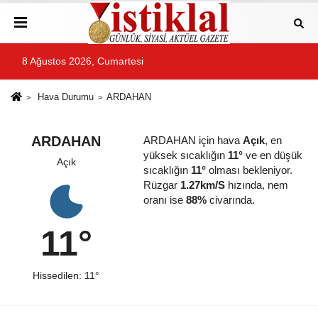
8 Ağustos 2026, Cumartesi
Hava Durumu
ARDAHAN
ARDAHAN
ARDAHAN için hava
Açık
, en
yüksek sıcaklığın
11°
ve en düşük
Açık
sıcaklığın
11°
olması bekleniyor.
Rüzgar
1.27km/S
hızında, nem
oranı ise
88%
civarında.
11°
Hissedilen: 11°