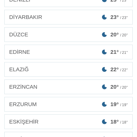
/ 23°
DİYARBAKIR
23°
/ 23°
DÜZCE
20°
/ 20°
EDİRNE
21°
/ 21°
ELAZIĞ
22°
/ 22°
ERZİNCAN
20°
/ 20°
ERZURUM
19°
/ 19°
ESKİŞEHİR
18°
/ 18°