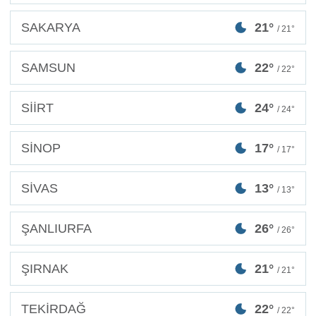
SAKARYA
21°
/ 21°
SAMSUN
22°
/ 22°
SİİRT
24°
/ 24°
SİNOP
17°
/ 17°
SİVAS
13°
/ 13°
ŞANLIURFA
26°
/ 26°
ŞIRNAK
21°
/ 21°
TEKİRDAĞ
22°
/ 22°