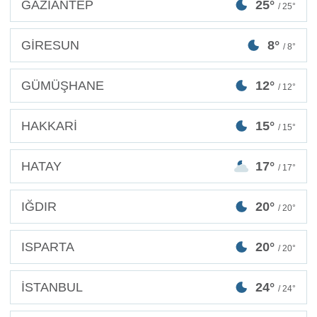
GAZİANTEP
25°
/ 25°
GİRESUN
8°
/ 8°
GÜMÜŞHANE
12°
/ 12°
HAKKARİ
15°
/ 15°
HATAY
17°
/ 17°
IĞDIR
20°
/ 20°
ISPARTA
20°
/ 20°
İSTANBUL
24°
/ 24°