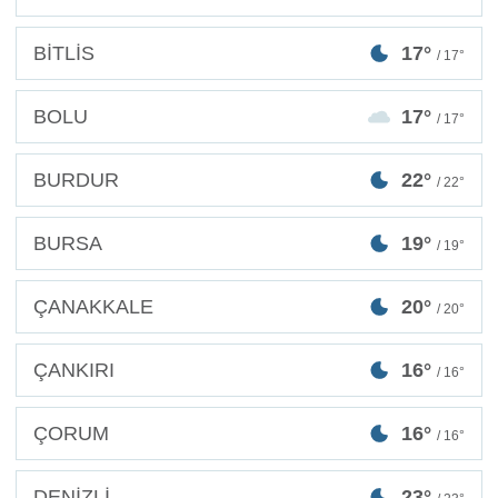
BİTLİS
17°
/ 17°
BOLU
17°
/ 17°
BURDUR
22°
/ 22°
BURSA
19°
/ 19°
ÇANAKKALE
20°
/ 20°
ÇANKIRI
16°
/ 16°
ÇORUM
16°
/ 16°
DENİZLİ
23°