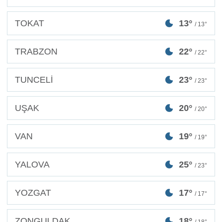
TOKAT
13°
/ 13°
TRABZON
22°
/ 22°
TUNCELİ
23°
/ 23°
UŞAK
20°
/ 20°
VAN
19°
/ 19°
YALOVA
25°
/ 23°
YOZGAT
17°
/ 17°
ZONGULDAK
18°
/ 18°