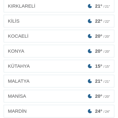
KIRKLARELİ
21°
/ 21°
KİLİS
22°
/ 22°
KOCAELİ
20°
/ 20°
KONYA
20°
/ 20°
KÜTAHYA
15°
/ 15°
MALATYA
21°
/ 21°
MANİSA
20°
/ 20°
MARDİN
24°
/ 24°