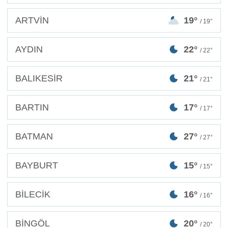
ARTVİN
19°
/ 19°
AYDIN
22°
/ 22°
BALIKESİR
21°
/ 21°
BARTIN
17°
/ 17°
BATMAN
27°
/ 27°
BAYBURT
15°
/ 15°
BİLECİK
16°
/ 16°
BİNGÖL
20°
/ 20°