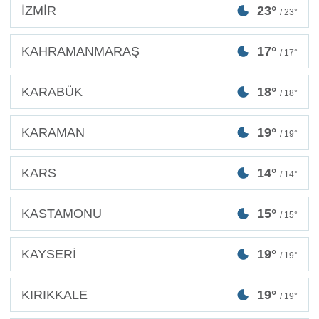
İZMİR
23°
/ 23°
KAHRAMANMARAŞ
17°
/ 17°
KARABÜK
18°
/ 18°
KARAMAN
19°
/ 19°
KARS
14°
/ 14°
KASTAMONU
15°
/ 15°
KAYSERİ
19°
/ 19°
KIRIKKALE
19°
/ 19°