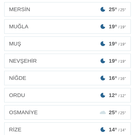
MERSİN
25°
/ 25°
MUĞLA
19°
/ 19°
MUŞ
19°
/ 19°
NEVŞEHİR
19°
/ 19°
NİĞDE
16°
/ 16°
ORDU
12°
/ 12°
OSMANİYE
25°
/ 25°
RİZE
14°
/ 14°