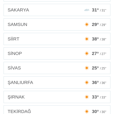
SAKARYA
31°
/ 31°
SAMSUN
29°
/ 29°
SİİRT
38°
/ 38°
SİNOP
27°
/ 27°
SİVAS
25°
/ 25°
ŞANLIURFA
36°
/ 36°
ŞIRNAK
33°
/ 33°
TEKİRDAĞ
30°
/ 30°