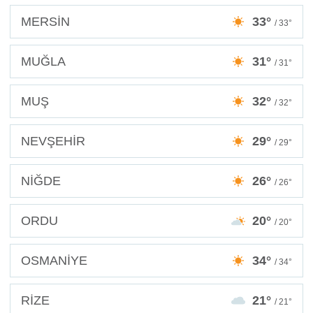
MERSİN
33°
/ 33°
MUĞLA
31°
/ 31°
MUŞ
32°
/ 32°
NEVŞEHİR
29°
/ 29°
NİĞDE
26°
/ 26°
ORDU
20°
/ 20°
OSMANİYE
34°
/ 34°
RİZE
21°
/ 21°