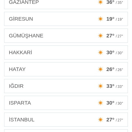
GAZİANTEP
36°
/ 35°
GİRESUN
19°
/ 19°
GÜMÜŞHANE
27°
/ 27°
HAKKARİ
30°
/ 30°
HATAY
26°
/ 26°
IĞDIR
33°
/ 33°
ISPARTA
30°
/ 30°
İSTANBUL
27°
/ 27°