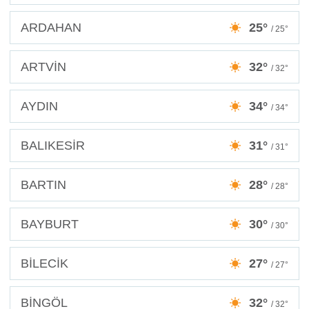
ARDAHAN
25°
/ 25°
ARTVİN
32°
/ 32°
AYDIN
34°
/ 34°
BALIKESİR
31°
/ 31°
BARTIN
28°
/ 28°
BAYBURT
30°
/ 30°
BİLECİK
27°
/ 27°
BİNGÖL
32°
/ 32°