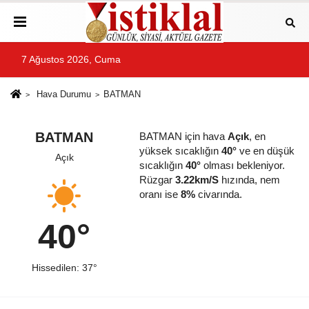
7 Ağustos 2026, Cuma
Hava Durumu
BATMAN
BATMAN
BATMAN için hava
Açık
, en
yüksek sıcaklığın
40°
ve en düşük
Açık
sıcaklığın
40°
olması bekleniyor.
Rüzgar
3.22km/S
hızında, nem
oranı ise
8%
civarında.
40°
Hissedilen: 37°