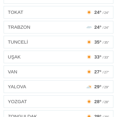
TOKAT
24°
/ 24°
TRABZON
24°
/ 24°
TUNCELİ
35°
/ 35°
UŞAK
33°
/ 33°
VAN
27°
/ 27°
YALOVA
29°
/ 29°
YOZGAT
28°
/ 28°
ZONGULDAK
29°
/ 29°