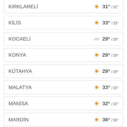
KIRKLARELİ
31°
/ 31°
KİLİS
33°
/ 33°
KOCAELİ
29°
/ 29°
KONYA
29°
/ 29°
KÜTAHYA
29°
/ 29°
MALATYA
33°
/ 33°
MANİSA
32°
/ 32°
MARDİN
36°
/ 36°