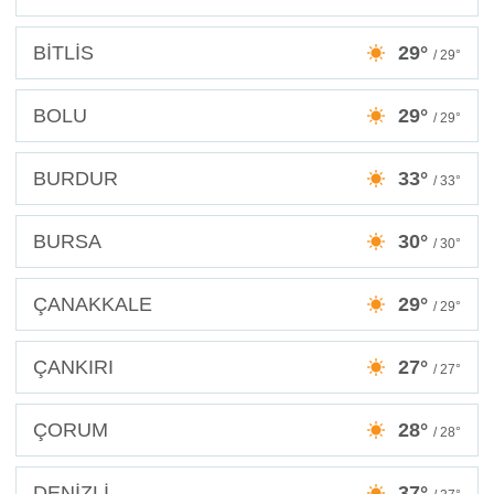
BİTLİS
29°
/ 29°
BOLU
29°
/ 29°
BURDUR
33°
/ 33°
BURSA
30°
/ 30°
ÇANAKKALE
29°
/ 29°
ÇANKIRI
27°
/ 27°
ÇORUM
28°
/ 28°
DENİZLİ
37°