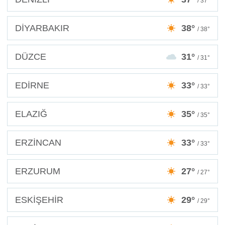
/ 37°
DİYARBAKIR
38°
/ 38°
DÜZCE
31°
/ 31°
EDİRNE
33°
/ 33°
ELAZIĞ
35°
/ 35°
ERZİNCAN
33°
/ 33°
ERZURUM
27°
/ 27°
ESKİŞEHİR
29°
/ 29°