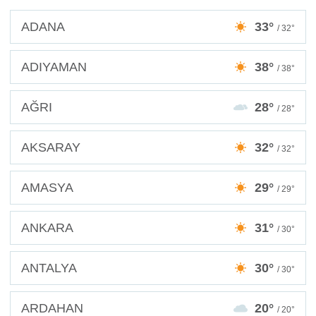
ADANA
33°
/ 32°
ADIYAMAN
38°
/ 38°
AĞRI
28°
/ 28°
AKSARAY
32°
/ 32°
AMASYA
29°
/ 29°
ANKARA
31°
/ 30°
ANTALYA
30°
/ 30°
ARDAHAN
20°
/ 20°