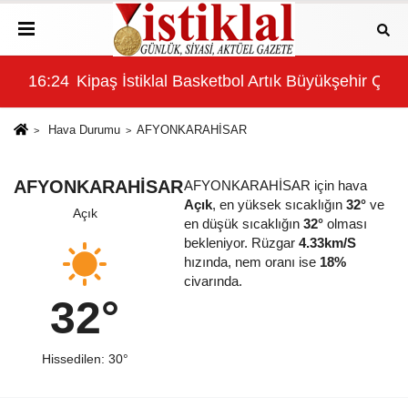
16:24
Kipaş İstiklal Basketbol Artık Büyükşehir Çat
14:
Hava Durumu
AFYONKARAHİSAR
AFYONKARAHİSAR
AFYONKARAHİSAR için hava
Açık
, en yüksek sıcaklığın
32°
ve
Açık
en düşük sıcaklığın
32°
olması
bekleniyor. Rüzgar
4.33km/S
hızında, nem oranı ise
18%
civarında.
32°
Hissedilen: 30°