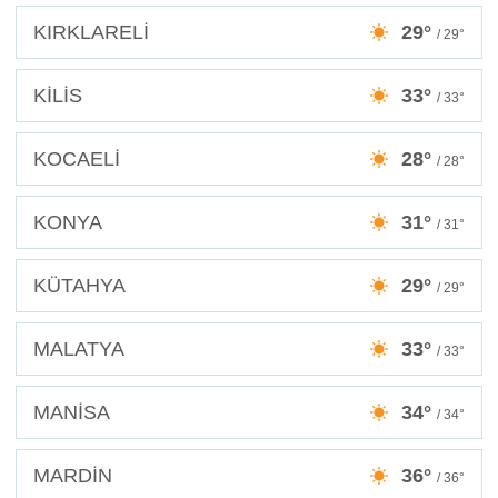
KIRKLARELİ
29°
/ 29°
KİLİS
33°
/ 33°
KOCAELİ
28°
/ 28°
KONYA
31°
/ 31°
KÜTAHYA
29°
/ 29°
MALATYA
33°
/ 33°
MANİSA
34°
/ 34°
MARDİN
36°
/ 36°