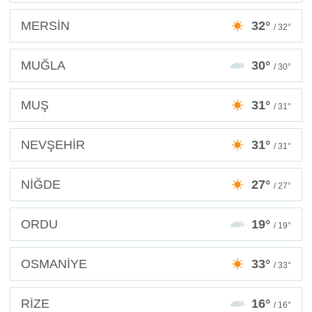
MERSİN
32°
/ 32°
MUĞLA
30°
/ 30°
MUŞ
31°
/ 31°
NEVŞEHİR
31°
/ 31°
NİĞDE
27°
/ 27°
ORDU
19°
/ 19°
OSMANİYE
33°
/ 33°
RİZE
16°
/ 16°