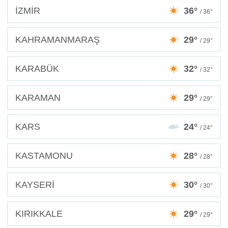
İZMİR
36°
/ 36°
KAHRAMANMARAŞ
29°
/ 29°
KARABÜK
32°
/ 32°
KARAMAN
29°
/ 29°
KARS
24°
/ 24°
KASTAMONU
28°
/ 28°
KAYSERİ
30°
/ 30°
KIRIKKALE
29°
/ 29°