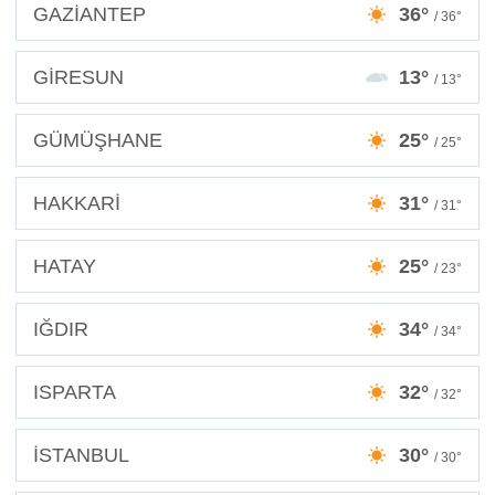
GAZİANTEP
36°
/ 36°
GİRESUN
13°
/ 13°
GÜMÜŞHANE
25°
/ 25°
HAKKARİ
31°
/ 31°
HATAY
25°
/ 23°
IĞDIR
34°
/ 34°
ISPARTA
32°
/ 32°
İSTANBUL
30°
/ 30°