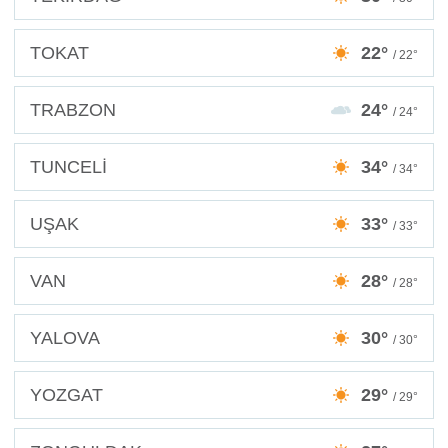
TOKAT
22°
/ 22°
TRABZON
24°
/ 24°
TUNCELİ
34°
/ 34°
UŞAK
33°
/ 33°
VAN
28°
/ 28°
YALOVA
30°
/ 30°
YOZGAT
29°
/ 29°