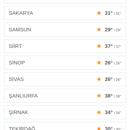
SAKARYA
31°
/ 31°
SAMSUN
29°
/ 29°
SİİRT
37°
/ 37°
SİNOP
26°
/ 26°
SİVAS
26°
/ 26°
ŞANLIURFA
38°
/ 38°
ŞIRNAK
34°
/ 34°
TEKİRDAĞ
30°
/ 30°