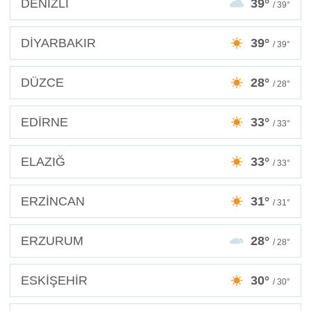
DENİZLİ
39°
/ 39°
DİYARBAKIR
39°
/ 39°
DÜZCE
28°
/ 28°
EDİRNE
33°
/ 33°
ELAZIĞ
33°
/ 33°
ERZİNCAN
31°
/ 31°
ERZURUM
28°
/ 28°
ESKİŞEHİR
30°
/ 30°