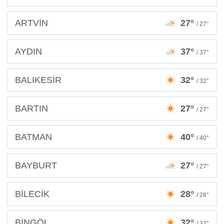
ARTVİN
27°
/ 27°
AYDIN
37°
/ 37°
BALIKESİR
32°
/ 32°
BARTIN
27°
/ 27°
BATMAN
40°
/ 40°
BAYBURT
27°
/ 27°
BİLECİK
28°
/ 28°
BİNGÖL
32°
/ 32°