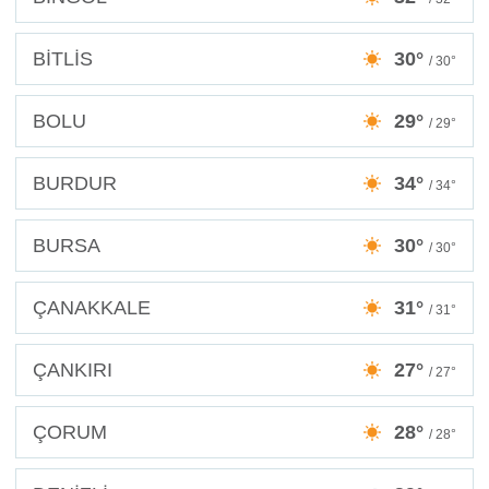
BİTLİS
30°
/ 30°
BOLU
29°
/ 29°
BURDUR
34°
/ 34°
BURSA
30°
/ 30°
ÇANAKKALE
31°
/ 31°
ÇANKIRI
27°
/ 27°
ÇORUM
28°
/ 28°