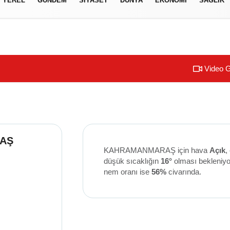
izlilik İlkeleri
Video G
AŞ
KAHRAMANMARAŞ için hava
Açık
,
düşük sıcaklığın
16°
olması bekleniy
nem oranı ise
56%
civarında.