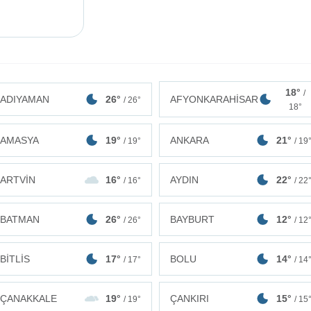
18°
/
ADIYAMAN
26°
AFYONKARAHİSAR
/ 26°
18°
AMASYA
19°
ANKARA
21°
/ 19°
/ 19
ARTVİN
16°
AYDIN
22°
/ 16°
/ 22
BATMAN
26°
BAYBURT
12°
/ 26°
/ 12
BİTLİS
17°
BOLU
14°
/ 17°
/ 14
ÇANAKKALE
19°
ÇANKIRI
15°
/ 19°
/ 15