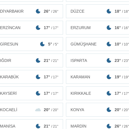
DİYARBAKIR
26°
DÜZCE
18°
/ 26°
/ 18
ERZİNCAN
17°
ERZURUM
16°
/ 17°
/ 16
GİRESUN
5°
GÜMÜŞHANE
10°
/ 5°
/ 10
IĞDIR
21°
ISPARTA
23°
/ 21°
/ 23
KARABÜK
17°
KARAMAN
19°
/ 17°
/ 19
KAYSERİ
17°
KIRIKKALE
17°
/ 17°
/ 17
KOCAELİ
20°
KONYA
20°
/ 20°
/ 20
MANİSA
21°
MARDİN
26°
/ 21°
/ 26