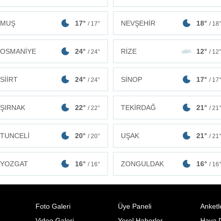
MUŞ
17°
NEVŞEHİR
18°
/ 17°
/ 18
OSMANİYE
24°
RİZE
12°
/ 24°
/ 12
SİİRT
24°
SİNOP
17°
/ 24°
/ 17
ŞIRNAK
22°
TEKİRDAĞ
21°
/ 22°
/ 21
TUNCELİ
20°
UŞAK
21°
/ 20°
/ 21
ZONGULDAK
16°
YOZGAT
16°
/ 16
/ 16°
Foto Galeri
Üye Paneli
Anketl
Video Galeri
Yerel Haberler
Hava 