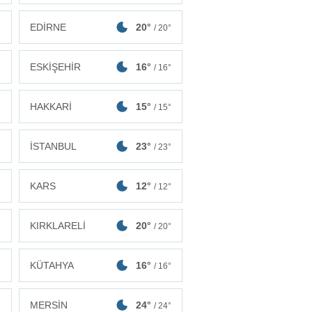
EDİRNE
20°
°
/ 20°
ESKİŞEHİR
16°
°
/ 16°
HAKKARİ
15°
°
/ 15°
İSTANBUL
23°
°
/ 23°
KARS
12°
°
/ 12°
KIRKLARELİ
20°
°
/ 20°
KÜTAHYA
16°
°
/ 16°
MERSİN
24°
°
/ 24°