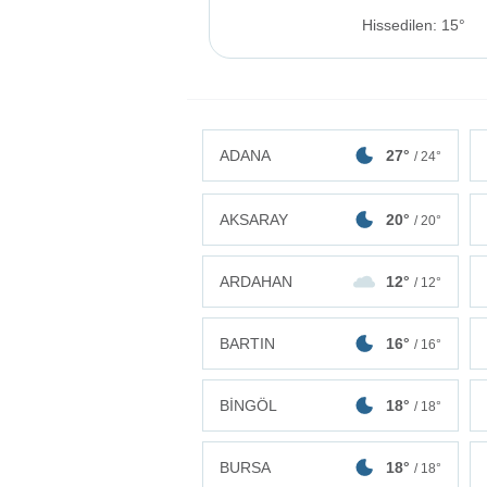
Hissedilen: 15°
ADANA
27°
/ 24°
AKSARAY
20°
/ 20°
ARDAHAN
12°
/ 12°
BARTIN
16°
/ 16°
BİNGÖL
18°
/ 18°
BURSA
18°
/ 18°