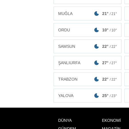
MUĞLA
21°
/ 21°
ORDU
10°
/ 10°
SAMSUN
22°
/ 22°
ŞANLIURFA
27°
/ 27°
TRABZON
22°
/ 22°
YALOVA
25°
/ 23°
DÜNYA
EKONOMİ
GÜNDEM
MAGAZİN