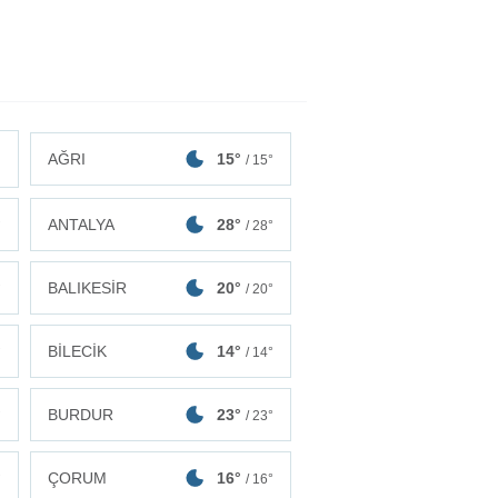
AĞRI
15°
/ 15°
ANTALYA
28°
°
/ 28°
BALIKESİR
20°
°
/ 20°
BİLECİK
14°
°
/ 14°
BURDUR
23°
°
/ 23°
ÇORUM
16°
°
/ 16°