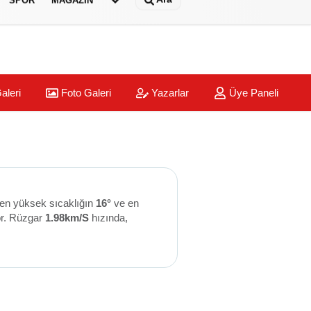
aleri
Foto Galeri
Yazarlar
Üye Paneli
 en yüksek sıcaklığın
16°
ve en
or. Rüzgar
1.98km/S
hızında,