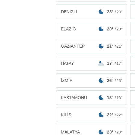
DENİZLİ
23°
/ 23°
ELAZIĞ
20°
/ 20°
GAZİANTEP
21°
/ 21°
HATAY
17°
/ 17°
İZMİR
26°
/ 26°
KASTAMONU
13°
/ 13°
KİLİS
22°
/ 22°
MALATYA
23°
/ 23°