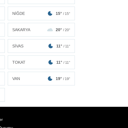
NİĞDE
15°
°
/ 15°
SAKARYA
20°
°
/ 20°
SİVAS
11°
°
/ 11°
TOKAT
11°
°
/ 11°
VAN
19°
°
/ 19°
°
er
Durumu