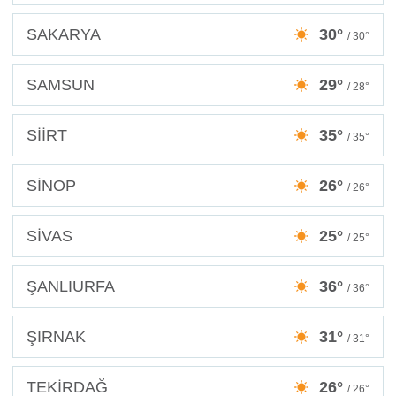
SAKARYA
30°
/ 30°
SAMSUN
29°
/ 28°
SİİRT
35°
/ 35°
SİNOP
26°
/ 26°
SİVAS
25°
/ 25°
ŞANLIURFA
36°
/ 36°
ŞIRNAK
31°
/ 31°
TEKİRDAĞ
26°
/ 26°