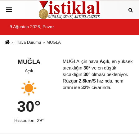
9 Ağustos 2026, Pazar
Hava Durumu
MUĞLA
MUĞLA
MUĞLA için hava
Açık
, en yüksek
sıcaklığın
30°
ve en düşük
Açık
sıcaklığın
30°
olması bekleniyor.
Rüzgar
2.8km/S
hızında, nem
oranı ise
32%
civarında.
30°
Hissedilen: 29°