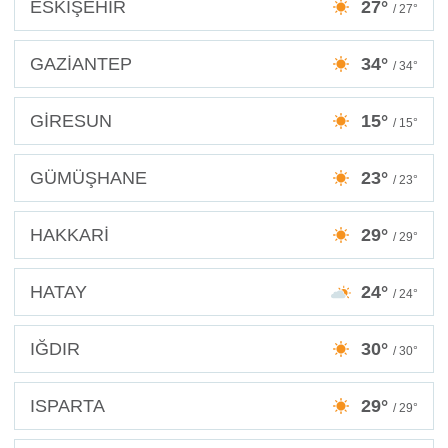
ESKİŞEHİR
27°
/ 27°
GAZİANTEP
34°
/ 34°
GİRESUN
15°
/ 15°
GÜMÜŞHANE
23°
/ 23°
HAKKARİ
29°
/ 29°
HATAY
24°
/ 24°
IĞDIR
30°
/ 30°
ISPARTA
29°
/ 29°