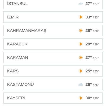
İSTANBUL
27°
/ 27°
İZMİR
33°
/ 33°
KAHRAMANMARAŞ
28°
/ 28°
KARABÜK
29°
/ 29°
KARAMAN
27°
/ 27°
KARS
25°
/ 25°
KASTAMONU
26°
/ 26°
KAYSERİ
30°
/ 30°