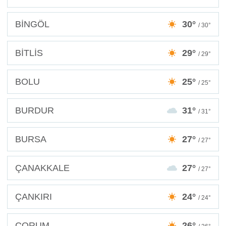
BİNGÖL
30°
/ 30°
BİTLİS
29°
/ 29°
BOLU
25°
/ 25°
BURDUR
31°
/ 31°
BURSA
27°
/ 27°
ÇANAKKALE
27°
/ 27°
ÇANKIRI
24°
/ 24°
ÇORUM
26°