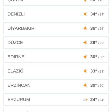
/ 26°
DENİZLİ
34°
/ 34°
DİYARBAKIR
36°
/ 36°
DÜZCE
29°
/ 29°
EDİRNE
30°
/ 30°
ELAZIĞ
33°
/ 33°
ERZİNCAN
30°
/ 30°
ERZURUM
24°
/ 24°