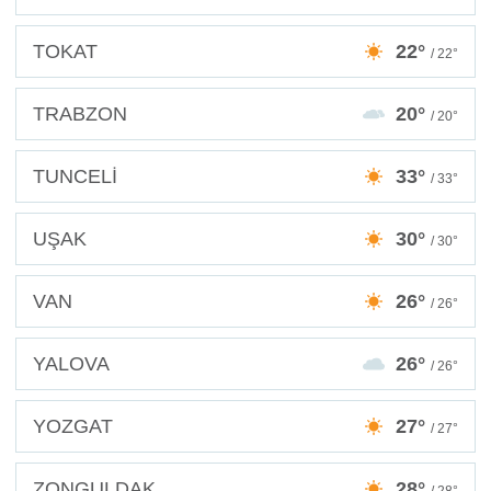
TOKAT
22°
/ 22°
TRABZON
20°
/ 20°
TUNCELİ
33°
/ 33°
UŞAK
30°
/ 30°
VAN
26°
/ 26°
YALOVA
26°
/ 26°
YOZGAT
27°
/ 27°
ZONGULDAK
28°
/ 28°