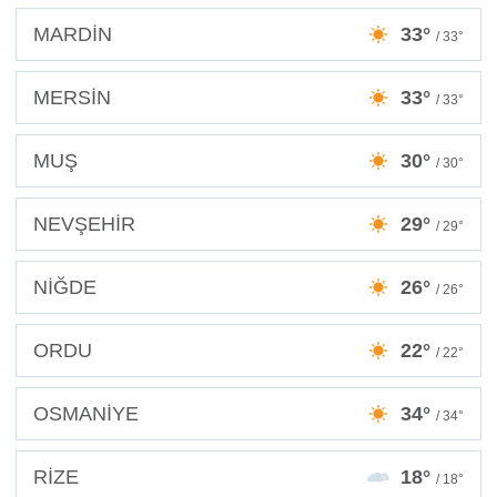
MARDİN
33°
/ 33°
MERSİN
33°
/ 33°
MUŞ
30°
/ 30°
NEVŞEHİR
29°
/ 29°
NİĞDE
26°
/ 26°
ORDU
22°
/ 22°
OSMANİYE
34°
/ 34°
RİZE
18°
/ 18°