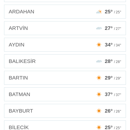
ARDAHAN
25°
/ 25°
ARTVİN
27°
/ 27°
AYDIN
34°
/ 34°
BALIKESİR
28°
/ 28°
BARTIN
29°
/ 29°
BATMAN
37°
/ 37°
BAYBURT
26°
/ 26°
BİLECİK
25°
/ 25°