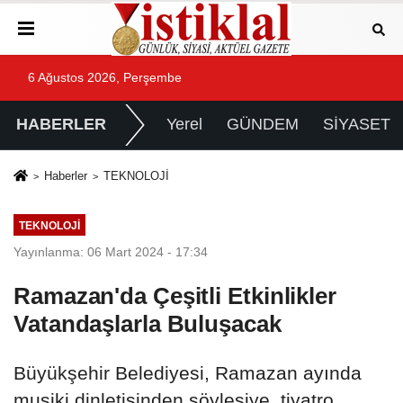
6 Ağustos 2026, Perşembe
HABERLER
Yerel
GÜNDEM
SİYASET
Haberler
TEKNOLOJİ
TEKNOLOJİ
Yayınlanma: 06 Mart 2024 - 17:34
Ramazan'da Çeşitli Etkinlikler
Vatandaşlarla Buluşacak
Büyükşehir Belediyesi, Ramazan ayında
musiki dinletisinden söyleşiye, tiyatro