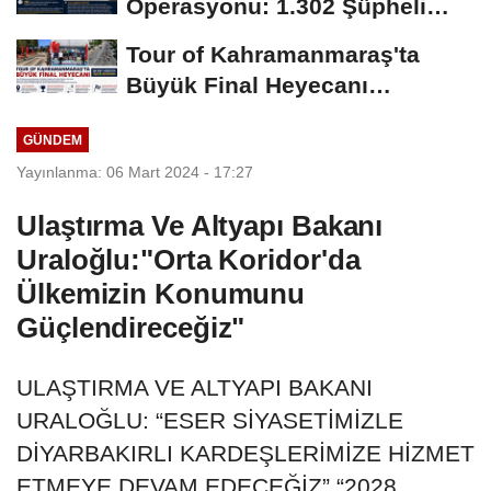
Operasyonu: 1.302 Şüpheli
Yakalandı
Tour of Kahramanmaraş'ta
Büyük Final Heyecanı
KAFUM'da Yaşanacak
GÜNDEM
Yayınlanma: 06 Mart 2024 - 17:27
Ulaştırma Ve Altyapı Bakanı
Uraloğlu:"Orta Koridor'da
Ülkemizin Konumunu
Güçlendireceğiz"
ULAŞTIRMA VE ALTYAPI BAKANI
URALOĞLU: “ESER SİYASETİMİZLE
DİYARBAKIRLI KARDEŞLERİMİZE HİZMET
ETMEYE DEVAM EDECEĞİZ” “2028