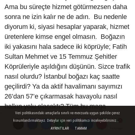
Ama bu süreçte hizmet götürmezsen daha
sonra ne izin kalır ne de adın. Bu nedenle
diyorum ki, siyasi hesaplar yaparak, hizmet
üretenlere kimse engel olmasın. Boğazın
iki yakasını hala sadece iki köprüyle; Fatih
Sultan Mehmet ve 15 Temmuz Şehitler
Köprüleriyle aşıldığını düşünün. Sizce trafik
nasıl olurdu? İstanbul boğazı kaç saatte
geçilirdi? Ya da aktif havalimanı sayımızı
26’dan 57’e çıkarmasak havayolu nasıl
halkın yolu olacaktı? Tüm bu mega
Veri politikasındaki amaçlarla sınırlı ve mevzuata uygun şekilde çerez
projelerimizle vatandaşımızın hayatını
konumlandırmaktayız. Detaylar için veri politikamızı inceleyebilirsiniz...
kolaylaştırdık. Diyarbakır’ın artık ideoloji
AYRINTILAR
TAMAM
Yorumlar
Yorumlar