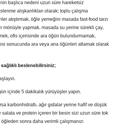
inin başlıca nedeni uzun süre hareketsiz
enme alışkanlıkları olarak; toplu çalışma
ler atıştırmak, öğle yemeğini masada fast-food tarzı
 bir mönüyle yapmak, masada su yerine sürekli çay,
tmek, ofis içerisinde ara öğün bulundurmamak,
rmesi sonucunda ara veya ana öğünleri atlamak olarak
ağlıklı beslenebilirsiniz;
aşlayın.
 gün içinde 5 dakikalık yürüyüşler yapın.
rsa karbonhidratlı, ağır gıdalar yerine hafif ve düşük
e salata ve protein içeren bir besin sizi uzun süre tok
e öğleden sonra daha verimli çalışmanızı