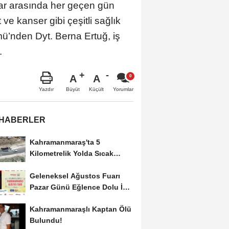
nlar arasında her geçen gün
ve kanser gibi çeşitli sağlık
ü’nden Dyt. Berna Ertuğ, iş
.
A
A
Büyüt
Küçült
Yazdır
Yorumlar
 HABERLER
Kahramanmaraş'ta 5
Kilometrelik Yolda Sıcak
Asfalt Çalışması Başladı
Geleneksel Ağustos Fuarı
Pazar Günü Eğlence Dolu İki
Programla Devam...
Kahramanmaraşlı Kaptan Ölü
Bulundu!