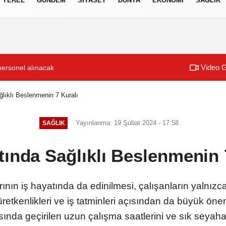
izlilik İlkeleri
Video G
personel alınacak
ğlıklı Beslenmenin 7 Kuralı
Yayınlanma: 19 Şubat 2024 - 17:58
SAĞLIK
tında Sağlıklı Beslenmenin 
ının iş hayatında da edinilmesi, çalışanların yalnızca f
üretkenlikleri ve iş tatminleri açısından da büyük ön
ında geçirilen uzun çalışma saatlerini ve sık seyaha