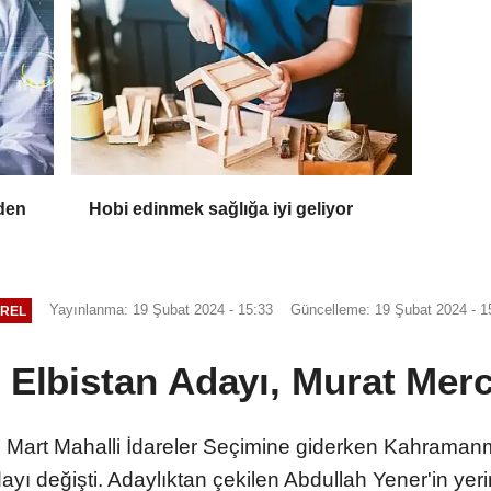
zden
Hobi edinmek sağlığa iyi geliyor
Yayınlanma: 19 Şubat 2024 - 15:33
Güncelleme: 19 Şubat 2024 - 1
REL
i Elbistan Adayı, Murat Mer
31 Mart Mahalli İdareler Seçimine giderken Kahramanm
ayı değişti. Adaylıktan çekilen Abdullah Yener'in yeri