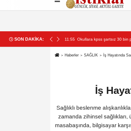
Künye
İletişim
Çerez Politikası
G
SON DAKİKA:
lınacak
11:55
Okullara kpss şartsız 30 bin 
Haberler
SAĞLIK
İş Hayatında Sa
İş Haya
Sağlıklı beslenme alışkanlıklar
zamanda zihinsel sağlıkları, 
masabaşında, bilgisayar karşıs