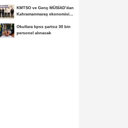
KMTSO ve Genç MÜSİAD’dan
Kahramanmaraş ekonomisi
için güç birliği!
Okullara kpss şartsız 30 bin
personel alınacak