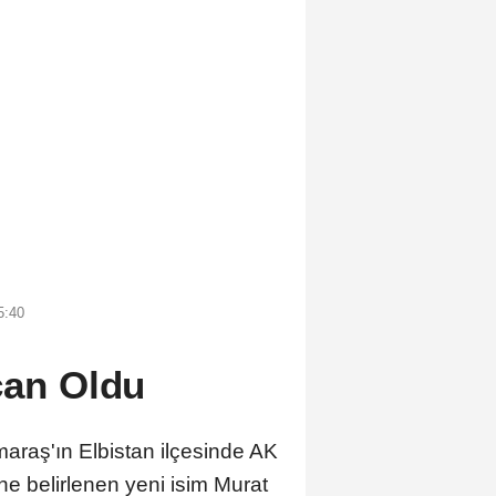
5:40
can Oldu
araş'ın Elbistan ilçesinde AK
ne belirlenen yeni isim Murat