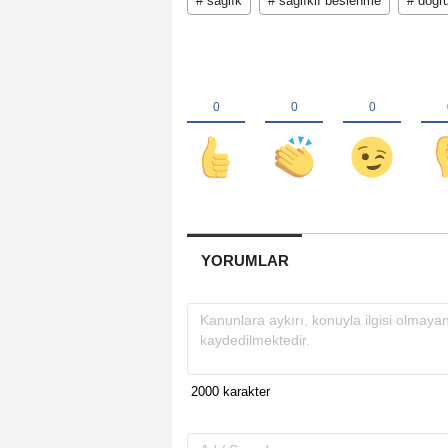
# sağlık
# sağlıklı beslenme
# doğru
YORUMLAR