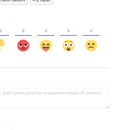
 besin tüketimi
# iş hayatı