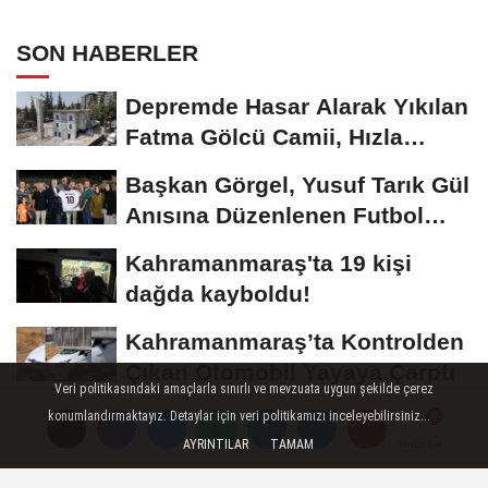
SON HABERLER
Depremde Hasar Alarak Yıkılan
Fatma Gölcü Camii, Hızla
Yükseliyor
Başkan Görgel, Yusuf Tarık Gül
Anısına Düzenlenen Futbol
Turnuvasına...
Kahramanmaraş'ta 19 kişi
dağda kayboldu!
Kahramanmaraş’ta Kontrolden
Çıkan Otomobil Yayaya Çarptı
Veri politikasındaki amaçlarla sınırlı ve mevzuata uygun şekilde çerez
Kahramanmaraş’ta Ulaşıma
konumlandırmaktayız. Detaylar için veri politikamızı inceleyebilirsiniz...
AYRINTILAR
TAMAM
Yorumlar
Yorumlar
Yorumlar
225 Milyon TL’lik Dev Yatırım