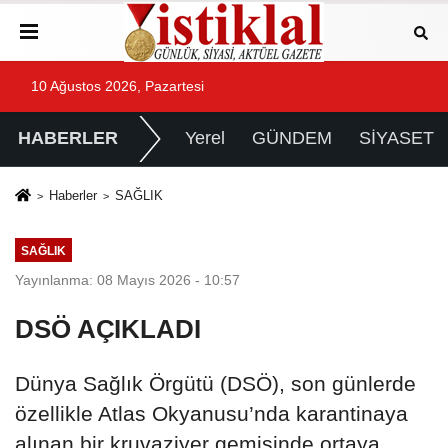
10 Ağustos 2026, Pazartesi
HABERLER
Yerel
GÜNDEM
SİYASET
Haberler
SAĞLIK
SAĞLIK
Yayınlanma: 08 Mayıs 2026 - 10:57
DSÖ AÇIKLADI
Dünya Sağlık Örgütü (DSÖ), son günlerde
özellikle Atlas Okyanusu’nda karantinaya
alınan bir kruvaziyer gemisinde ortaya