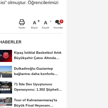
si” olmuştur. Öğrencilerimizi
A
A
Büyüt
Küçült
Yazdır
Yorumlar
 HABERLER
Kipaş İstiklal Basketbol Artık
Büyükşehir Çatısı Altında
Mücadele...
Dulkadiroğlu-Gaziantep
bağlantısı daha konforlu
oldu!
71 İlde Dev Uyuşturucu
Operasyonu: 1.302 Şüpheli
Yakalandı
Tour of Kahramanmaraş'ta
Büyük Final Heyecanı