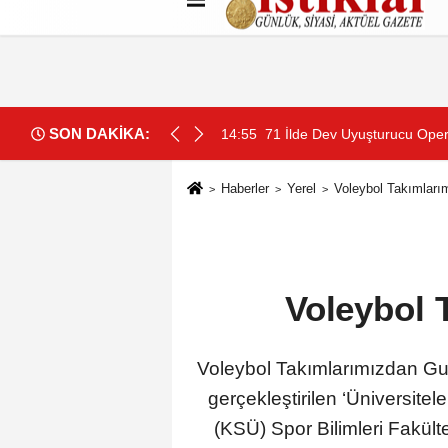
Künye
İletişim
Çerez Politikası
G
SON DAKİKA:
ir Çatısı Altında Mücadele Edecek
14:55
71 İlde Dev Uyuşturucu Oper
Haberler
Yerel
Voleybol Takımları
Voleybol 
Voleybol Takımlarımızdan Gur
gerçekleştirilen ‘Üniversit
(KSÜ) Spor Bilimleri Fakült