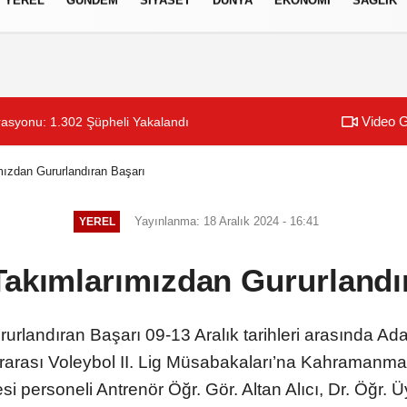
izlilik İlkeleri
Video G
asyonu: 1.302 Şüpheli Yakalandı
14:36
Tour of Kahraman
mızdan Gururlandıran Başarı
Yayınlanma: 18 Aralık 2024 - 16:41
YEREL
Takımlarımızdan Gururlandı
urlandıran Başarı 09-13 Aralık tarihleri arasında A
elerarası Voleybol II. Lig Müsabakaları’na Kahramanm
esi personeli Antrenör Öğr. Gör. Altan Alıcı, Dr. Öğr