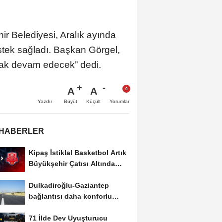
r Belediyesi, Aralık ayında
tek sağladı. Başkan Görgel,
arak devam edecek” dedi.
A
A
Büyüt
Küçült
Yazdır
Yorumlar
 HABERLER
Kipaş İstiklal Basketbol Artık
Büyükşehir Çatısı Altında
Mücadele...
Dulkadiroğlu-Gaziantep
bağlantısı daha konforlu
oldu!
71 İlde Dev Uyuşturucu