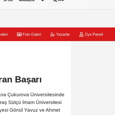
aleri
Foto Galeri
Yazarlar
Üye Paneli
maraş'ta Büyük Final Heyecanı KAFUM'da Yaşanacak
09:48
CHP Kah
ran Başarı
dana Çukurova Üniversitesinde
araş Sütçü İmam Üniversitesi
. Üyesi Gönül Yavuz ve Ahmet