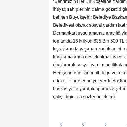
“Şehrimizin Her Bir Köşesine Yardımla
İhtiyaç sahiplerinin daima gözetildiğ
belirten Büyükşehir Belediye Başka
Belediyesi olarak sosyal yardım faali
Dermankart uygulamamız aracılığıyla
toplamda 16 Milyon 635 Bin 500 TL tu
kış aylarında yaşanan zorlukları bir n
karşılamalarına destek olmak istedik.
oluşturarak sosyal yardım politikalar
Hemşehrilerimizin mutluluğu ve refah
edecek” ifadelerine yer verdi. Başkan
hassasiyetle yürütüldüğünü ve şehrin h
çalışıldığını da sözlerine ekledi.