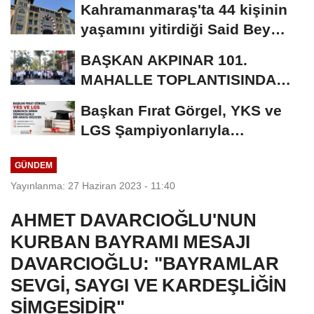
Kahramanmaraş'ta 44 kişinin
yaşamını yitirdiği Said Bey
Sitesi davasında...
BAŞKAN AKPINAR 101.
MAHALLE TOPLANTISINDA
BAĞLARBAŞI MAHALLESİ
Başkan Fırat Görgel, YKS ve
SAKİNLERİYLE...
LGS Şampiyonlarıyla
Buluşacak
GÜNDEM
Yayınlanma: 27 Haziran 2023 - 11:40
AHMET DAVARCIOĞLU'NUN
KURBAN BAYRAMI MESAJI
DAVARCIOĞLU: "BAYRAMLAR
SEVGİ, SAYGI VE KARDEŞLİĞİN
SİMGESİDİR"