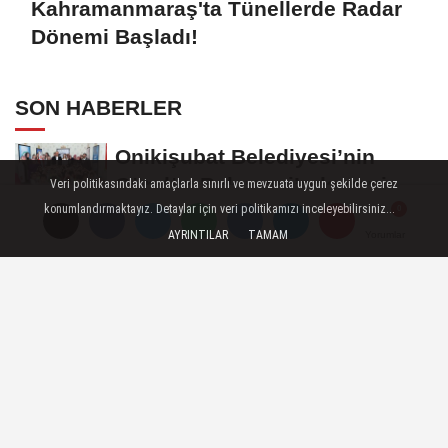
Kahramanmaraş'ta Tünellerde Radar
Dönemi Başladı!
SON HABERLER
Onikişubat Belediyesi’nin
Gündüz Bakımevi’nde yeni
Veri politikasındaki amaçlarla sınırlı ve mevzuata uygun şekilde çerez
dönemin ön...
konumlandırmaktayız. Detaylar için veri politikamızı inceleyebilirsiniz...
Funda Arar, Cumartesi Günü
AYRINTILAR
TAMAM
Yorumlar
Yorumlar
KAFUM’da Sahne Alacak
Kahramanmaraş'ta 44 kişinin
yaşamını yitirdiği Said Bey
Sitesi davasında...
BAŞKAN AKPINAR 101.
MAHALLE TOPLANTISINDA
BAĞLARBAŞI MAHALLESİ
Başkan Fırat Görgel, YKS ve