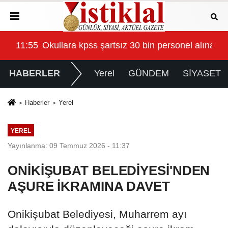
 alınacak
11:55
Okullara kpss şartsız 30 bin personel alınaca
HABERLER
Yerel
GÜNDEM
SİYASET
Haberler
Yerel
YEREL
Yayınlanma: 09 Temmuz 2026 - 11:37
ONİKİŞUBAT BELEDİYESİ'NDEN
AŞURE İKRAMINA DAVET
Onikişubat Belediyesi, Muharrem ayı