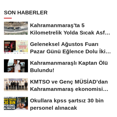
kayıtları başladı
SON HABERLER
Kahramanmaraş'ta 5
Kilometrelik Yolda Sıcak Asfalt
Çalışması Başladı
Geleneksel Ağustos Fuarı
Pazar Günü Eğlence Dolu İki
Programla Devam...
Kahramanmaraşlı Kaptan Ölü
Bulundu!
KMTSO ve Genç MÜSİAD’dan
Kahramanmaraş ekonomisi
için güç birliği!
Okullara kpss şartsız 30 bin
personel alınacak