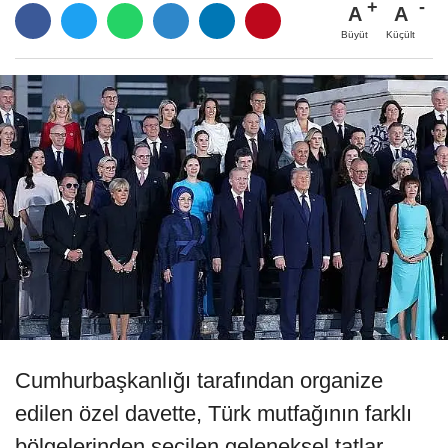
A
A
Büyüt
Küçült
Cumhurbaşkanlığı tarafından organize
edilen özel davette, Türk mutfağının farklı
bölgelerinden seçilen geleneksel tatlar,