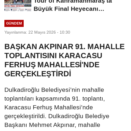
Tour of Kahramanmaraş'ta
Büyük Final Heyecanı
KAFUM'da Yaşanacak
GÜNDEM
Yayınlanma: 22 Mayıs 2026 - 10:30
BAŞKAN AKPINAR 91. MAHALLE
TOPLANTISINI KARACASU
FERHUŞ MAHALLESİ'NDE
GERÇEKLEŞTİRDİ
Dulkadiroğlu Belediyesi’nin mahalle
toplantıları kapsamında 91. toplantı,
Karacasu Ferhuş Mahallesi’nde
gerçekleştirildi. Dulkadiroğlu Belediye
Başkanı Mehmet Akpınar, mahalle