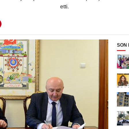
etti.
SON