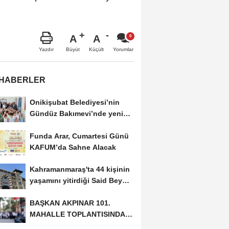
A
A
Büyüt
Küçült
Yazdır
Yorumlar
 HABERLER
Onikişubat Belediyesi’nin
Gündüz Bakımevi’nde yeni
dönemin ön...
Funda Arar, Cumartesi Günü
KAFUM’da Sahne Alacak
Kahramanmaraş'ta 44 kişinin
yaşamını yitirdiği Said Bey
Sitesi davasında...
BAŞKAN AKPINAR 101.
MAHALLE TOPLANTISINDA
BAĞLARBAŞI MAHALLESİ