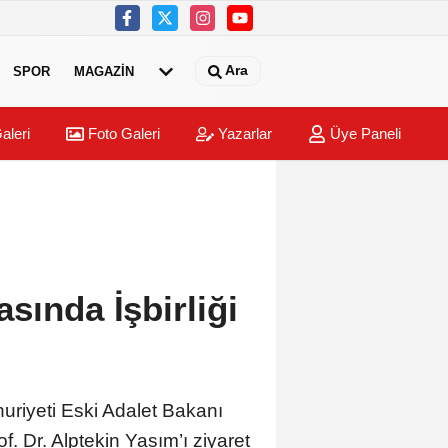
Ara
SPOR
MAGAZİN
aleri
Foto Galeri
Yazarlar
Üye Paneli
sında İşbirliği
uriyeti Eski Adalet Bakanı
Dr. Alptekin Yasım’ı ziyaret