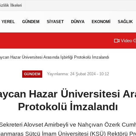
izlilik İlkeleri
YEREL
GÜNDEM
SİYASET
DÜNYA
EKONOMİ
SAĞLIK
Video G
ycan Hazar Üniversitesi Arasında İşbirliği Protokolü İmzalandı
Yayınlanma: 24 Şubat 2024 - 10:12
GÜNDEM
ycan Hazar Üniversitesi Ara
Protokolü İmzalandı
Sekreteri Alovset Amirbeyli ve Nahçıvan Özerk Cumh
raş Sütçü İmam Üniversitesi (KSÜ) Rektörü Prof. 