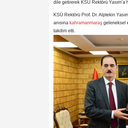
dile getirerek KSÜ Rektörü Yasım’a h
KSÜ Rektörü Prof. Dr. Alptekin Yas
anısına
kahramanmaraş
geleneksel e
takdim etti.