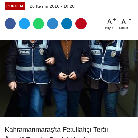
28 Kasım 2016 - 10:20
GÜNDEM
A
A
Büyüt
Küçült
Kahramanmaraş'ta Fetullahçı Terör