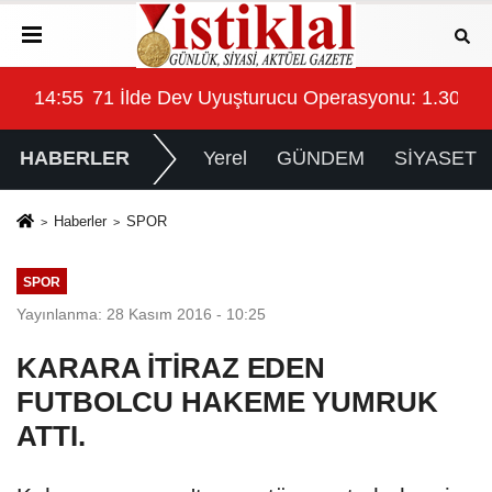
ehir Çatısı Altında Mücadele Edecek
14:55
71 İlde Dev Uyuşturucu Operasyonu: 1.302 Ş
14:
HABERLER
Yerel
GÜNDEM
SİYASET
Haberler
SPOR
SPOR
Yayınlanma: 28 Kasım 2016 - 10:25
KARARA İTİRAZ EDEN
FUTBOLCU HAKEME YUMRUK
ATTI.