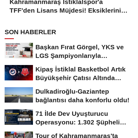
Kahramanmaraş İstiklalspor'a
TFF'den Lisans Müjdesi! Eksiklerini
Tamamladı, Yeni Sezona Resmen
Hazır
SON HABERLER
Başkan Fırat Görgel, YKS ve
LGS Şampiyonlarıyla
Buluşacak
Kipaş İstiklal Basketbol Artık
Büyükşehir Çatısı Altında
Mücadele...
Dulkadiroğlu-Gaziantep
bağlantısı daha konforlu oldu!
71 İlde Dev Uyuşturucu
Operasyonu: 1.302 Şüpheli
Yakalandı
Tour of Kahramanmaraş'ta