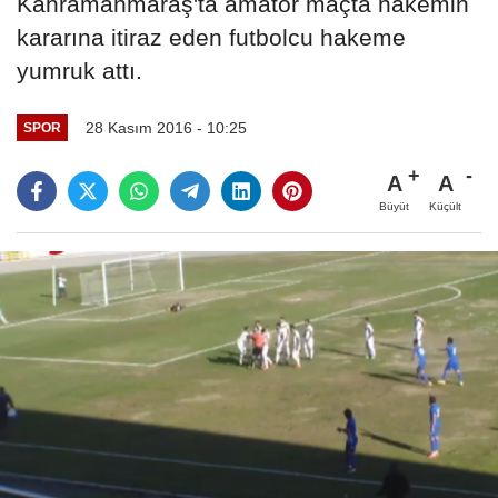
Kahramanmaraş'ta amatör maçta hakemin
kararına itiraz eden futbolcu hakeme
yumruk attı.
28 Kasım 2016 - 10:25
SPOR
A
A
Büyüt
Küçült