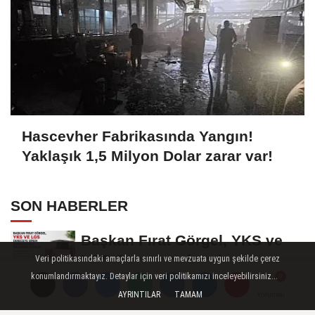
Hascevher Fabrikasında Yangın!
Yaklaşık 1,5 Milyon Dolar zarar var!
SON HABERLER
Başkan Fırat Görgel, YKS ve
LGS Şampiyonlarıyla
Veri politikasındaki amaçlarla sınırlı ve mevzuata uygun şekilde çerez
Buluşacak
konumlandırmaktayız. Detaylar için veri politikamızı inceleyebilirsiniz...
Kipaş İstiklal Basketbol Artık
AYRINTILAR
TAMAM
Yorumlar
Yorumlar
Yorumlar
Büyükşehir Çatısı Altında