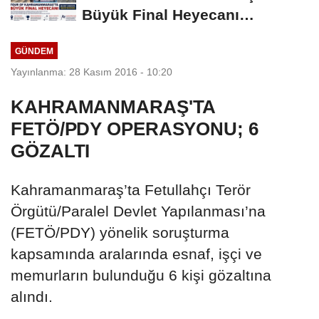
Büyük Final Heyecanı
KAFUM'da Yaşanacak
GÜNDEM
Yayınlanma: 28 Kasım 2016 - 10:20
KAHRAMANMARAŞ'TA
FETÖ/PDY OPERASYONU; 6
GÖZALTI
Kahramanmaraş’ta Fetullahçı Terör
Örgütü/Paralel Devlet Yapılanması’na
(FETÖ/PDY) yönelik soruşturma
kapsamında aralarında esnaf, işçi ve
memurların bulunduğu 6 kişi gözaltına
alındı.