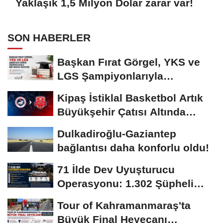
Yaklaşık 1,5 Milyon Dolar zarar var!
SON HABERLER
Başkan Fırat Görgel, YKS ve
LGS Şampiyonlarıyla
Buluşacak
Kipaş İstiklal Basketbol Artık
Büyükşehir Çatısı Altında
Mücadele...
Dulkadiroğlu-Gaziantep
bağlantısı daha konforlu oldu!
71 İlde Dev Uyuşturucu
Operasyonu: 1.302 Şüpheli
Yakalandı
Tour of Kahramanmaraş'ta
Büyük Final Heyecanı