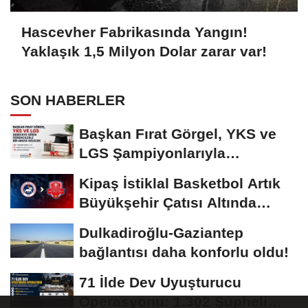
Hascevher Fabrikasında Yangın!
Yaklaşık 1,5 Milyon Dolar zarar var!
SON HABERLER
Başkan Fırat Görgel, YKS ve
LGS Şampiyonlarıyla
Buluşacak
Kipaş İstiklal Basketbol Artık
Büyükşehir Çatısı Altında
Mücadele...
Dulkadiroğlu-Gaziantep
bağlantısı daha konforlu oldu!
71 İlde Dev Uyuşturucu
Operasyonu: 1.302 Şüpheli