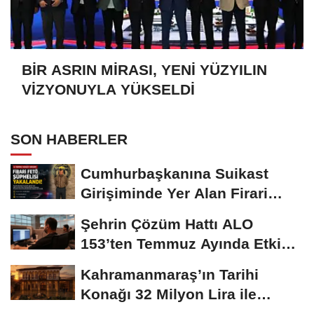
BİR ASRIN MİRASI, YENİ YÜZYILIN
VİZYONUYLA YÜKSELDİ
SON HABERLER
Cumhurbaşkanına Suikast
Girişiminde Yer Alan Firari
FETÖ Şüphelisi...
Şehrin Çözüm Hattı ALO
153’ten Temmuz Ayında Etkin
Hizmet
Kahramanmaraş’ın Tarihi
Konağı 32 Milyon Lira ile
Yenilenecek!