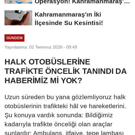
Operasyon! Kahramanmaraş'ta
Büyük Baskın
Kahramanmaraş'ın İki
İlçesinde Su Kesintisi!
GÜNDEM
Yayınlanma: 02 Temmuz 2026 - 09:49
HALK OTOBÜSLERİNE
TRAFİKTE ÖNCELİK TANINDI DA
HABERİMİZ Mİ YOK?
Uzun süreden bu yana gözlemliyoruz halk
otobüslerinin trafikteki hâl ve hareketlerini.
Şu konuya vardık sonunda: Bildiğimiz
kadarıyla trafikte önceliği olan araçlar
şunlardır: Ambulans, itfaiye, tepe lambası