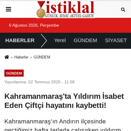
6 Ağustos 2026, Perşembe
HABERLER
Yerel
GÜNDEM
SİYASET
Haberler
GÜNDEM
GÜNDEM
Yayınlanma: 02 Temmuz 2026 - 11:58
Kahramanmaraş'ta Yıldırım İsabet
Eden Çiftçi hayatını kaybetti!
Kahramanmaraş’ın Andırın ilçesinde
geçtiğimiz hafta tarlada çalışırken yıldırım