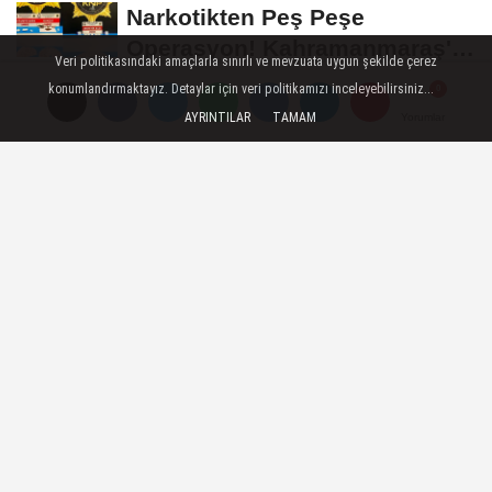
Narkotikten Peş Peşe
Operasyon! Kahramanmaraş'ta
Veri politikasındaki amaçlarla sınırlı ve mevzuata uygun şekilde çerez
Büyük Baskın
konumlandırmaktayız. Detaylar için veri politikamızı inceleyebilirsiniz...
Kahramanmaraş'ın İki
AYRINTILAR
TAMAM
Yorumlar
Yorumlar
Yorumlar
İlçesinde Su Kesintisi!
GÜNDEM
Yayınlanma: 01 Temmuz 2026 - 15:47
DULKADİROĞLU BELEDİYESİ
TEMMUZ AYI MECLİS
TOPLANTISI GERÇEKLEŞTİRİLDİ
Dulkadiroğlu Belediyesi Temmuz Ayı
Olağan Meclis Toplantısı, Belediye Başkanı
Mehmet Akpınar başkanlığında