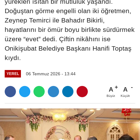
yürekleri ısıtan bir mutluluk yaşandı.
Doğuştan görme engelli olan iki öğretmen,
Zeynep Temirci ile Bahadır Bikirli,
hayatlarını bir ömür boyu birlikte sürdürmek
üzere “evet” dedi. Çiftin nikâhını ise
Onikişubat Belediye Başkanı Hanifi Toptaş
kıydı.
06 Temmuz 2026 - 13:44
YEREL
A
A
Büyüt
Küçült