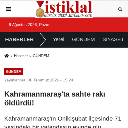
9 Ağustos 2026, Pazar
HABERLER
Yerel
GÜNDEM
SİYASET
Haberler
GÜNDEM
GÜNDEM
Yayınlanma: 06 Temmuz 2026 - 15:24
Kahramanmaraş'ta sahte rakı
öldürdü!
Kahramanmaraş'ın Onikişubat ilçesinde 71
yaşındaki bir vatandaşın evinde ölü