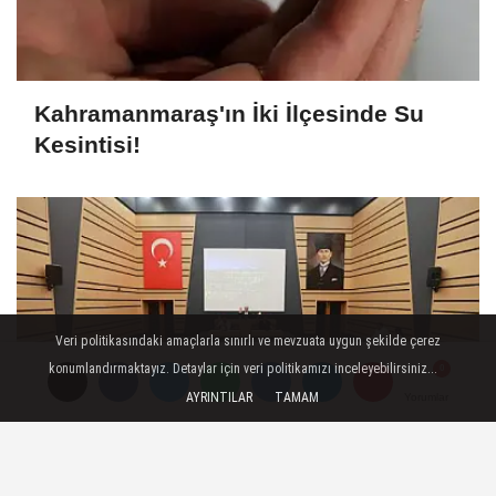
Kahramanmaraş'ın İki İlçesinde Su
Kesintisi!
Veri politikasındaki amaçlarla sınırlı ve mevzuata uygun şekilde çerez
konumlandırmaktayız. Detaylar için veri politikamızı inceleyebilirsiniz...
AYRINTILAR
TAMAM
Yorumlar
Yorumlar
DULKADİROĞLU BELEDİYESİ