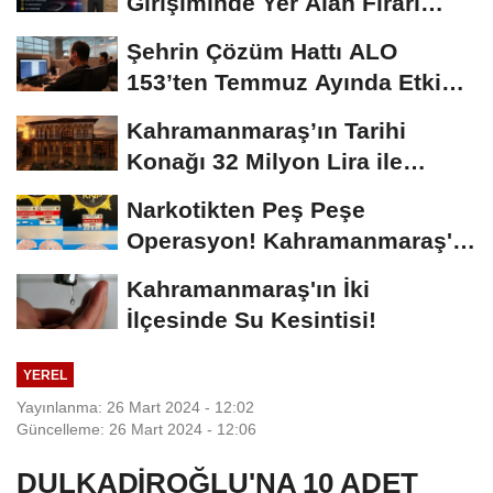
Girişiminde Yer Alan Firari
FETÖ Şüphelisi...
Şehrin Çözüm Hattı ALO
153’ten Temmuz Ayında Etkin
Hizmet
Kahramanmaraş’ın Tarihi
Konağı 32 Milyon Lira ile
Yenilenecek!
Narkotikten Peş Peşe
Operasyon! Kahramanmaraş'ta
Büyük Baskın
Kahramanmaraş'ın İki
İlçesinde Su Kesintisi!
YEREL
Yayınlanma: 26 Mart 2024 - 12:02
Güncelleme: 26 Mart 2024 - 12:06
DULKADİROĞLU'NA 10 ADET