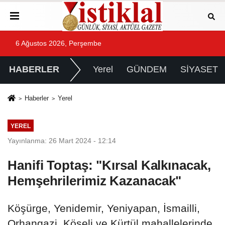
6 Ağustos 2026, Perşembe
HABERLER
Yerel
GÜNDEM
SİYASET
Haberler
Yerel
YEREL
Yayınlanma: 26 Mart 2024 - 12:14
Hanifi Toptaş: "Kırsal Kalkınacak,
Hemşehrilerimiz Kazanacak"
Köşürge, Yenidemir, Yeniyapan, İsmailli,
Orhangazi, Köseli ve Kürtül mahallelerinde