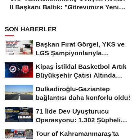
İl Başkanı Baltık: "Görevimize Yeni
Parti Çatısı Altında Devam Edeceğiz"
SON HABERLER
Başkan Fırat Görgel, YKS ve
LGS Şampiyonlarıyla
Buluşacak
Kipaş İstiklal Basketbol Artık
Büyükşehir Çatısı Altında
Mücadele...
Dulkadiroğlu-Gaziantep
bağlantısı daha konforlu oldu!
71 İlde Dev Uyuşturucu
Operasyonu: 1.302 Şüpheli
Yakalandı
Tour of Kahramanmaraş'ta