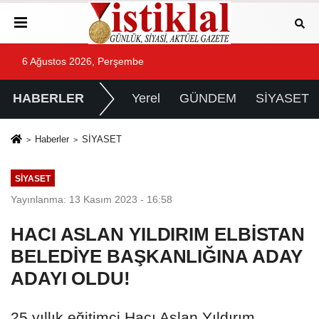
6 Ağustos 2026, Perşembe
HABERLER
Yerel
GÜNDEM
SİYASET
Haberler
SİYASET
SİYASET
Yayınlanma: 13 Kasım 2023 - 16:58
HACI ASLAN YILDIRIM ELBİSTAN
BELEDİYE BAŞKANLIĞINA ADAY
ADAYI OLDU!
25 yıllık eğitimci Hacı Aslan Yıldırım,