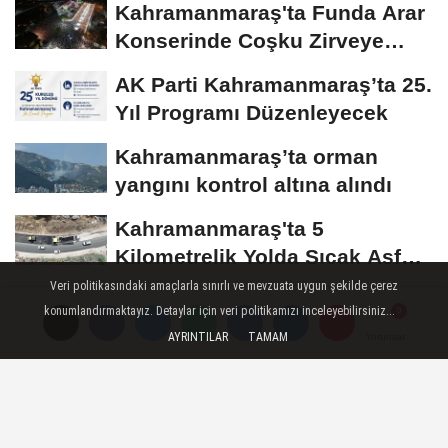
Kahramanmaraş'ta Funda Arar
Konserinde Coşku Zirveye
Çıktı
AK Parti Kahramanmaraş’ta 25.
Yıl Programı Düzenleyecek
Kahramanmaraş’ta orman
yangını kontrol altına alındı
Kahramanmaraş'ta 5
Kilometrelik Yolda Sıcak Asfalt
Çalışması Başladı
Veri politikasındaki amaçlarla sınırlı ve mevzuata uygun şekilde çerez
Geleneksel Ağustos Fuarı
konumlandırmaktayız. Detaylar için veri politikamızı inceleyebilirsiniz...
Pazar Günü Eğlence Dolu İki
AYRINTILAR
TAMAM
Yorumlar
Yorumlar
Programla Devam...
Künye
İletişim
Çerez Politikası
Gizlilik İlkeleri