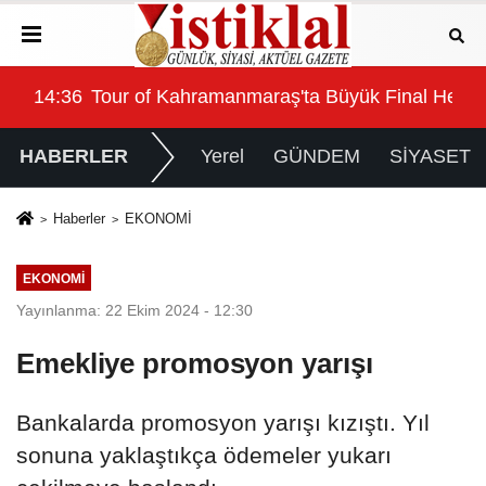
nal Heyecanı KAFUM'da Yaşanacak
09:48
CHP Kahramanmaraş'ta flaş gelişme! İl ve ilçe
14:
HABERLER
Yerel
GÜNDEM
SİYASET
Haberler
EKONOMİ
EKONOMİ
Yayınlanma: 22 Ekim 2024 - 12:30
Emekliye promosyon yarışı
Bankalarda promosyon yarışı kızıştı. Yıl
sonuna yaklaştıkça ödemeler yukarı