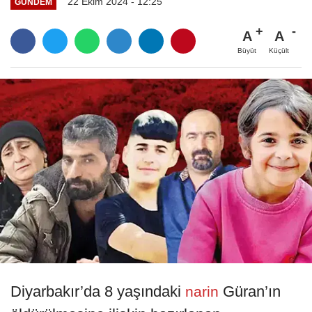
22 Ekim 2024 - 12:25
GÜNDEM
A
A
Büyüt
Küçült
Diyarbakır’da 8 yaşındaki
Güran’ın
narin