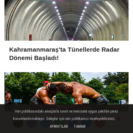
Kahramanmaraş'ta Tünellerde Radar
Dönemi Başladı!
Veri politikasındaki amaçlarla sınırlı ve mevzuata uygun şekilde çerez
konumlandırmaktayız. Detaylar için veri politikamızı inceleyebilirsiniz...
AYRINTILAR
TAMAM
Yorumlar
Yorumlar