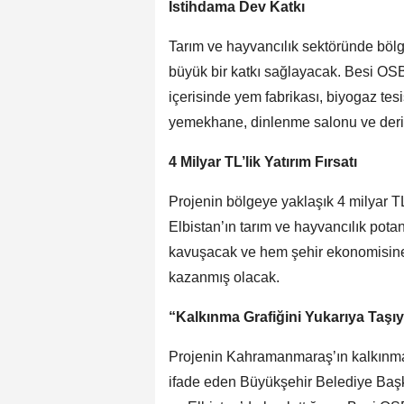
İstihdama Dev Katkı
Tarım ve hayvancılık sektöründe böl
büyük bir katkı sağlayacak. Besi OSB
içerisinde yem fabrikası, biyogaz tesi
yemekhane, dinlenme salonu ve deri i
4 Milyar TL’lik Yatırım Fırsatı
Projenin bölgeye yaklaşık 4 milyar TL
Elbistan’ın tarım ve hayvancılık potan
kavuşacak ve hem şehir ekonomisine
kazanmış olacak.
“Kalkınma Grafiğini Yukarıya Taşı
Projenin Kahramanmaraş’ın kalkınma
ifade eden Büyükşehir Belediye Başka