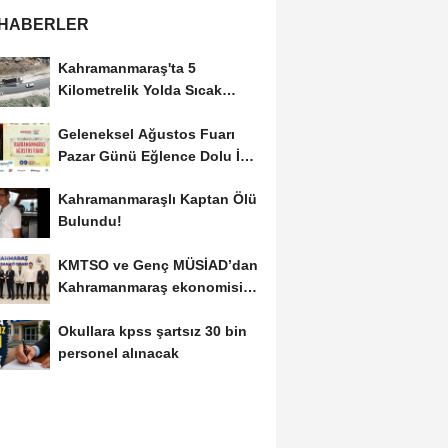
 HABERLER
Kahramanmaraş'ta 5
Kilometrelik Yolda Sıcak
Asfalt Çalışması Başladı
Geleneksel Ağustos Fuarı
Pazar Günü Eğlence Dolu İki
Programla Devam...
Kahramanmaraşlı Kaptan Ölü
Bulundu!
KMTSO ve Genç MÜSİAD’dan
Kahramanmaraş ekonomisi
için güç birliği!
Okullara kpss şartsız 30 bin
personel alınacak