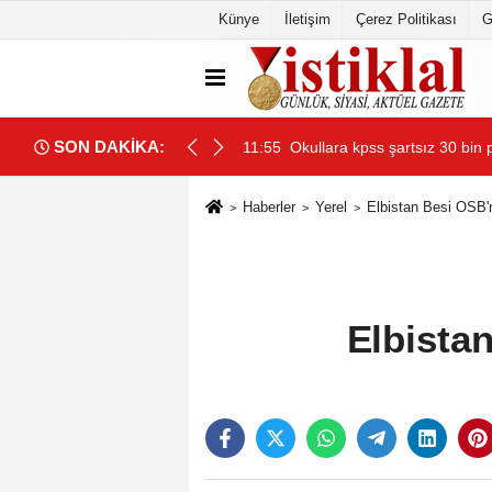
Künye
İletişim
Çerez Politikası
G
SON DAKİKA:
lınacak
11:55
Okullara kpss şartsız 30 bin 
Haberler
Yerel
Elbistan Besi OSB'
Elbista