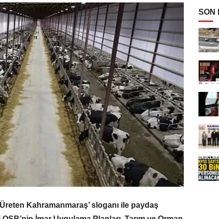
SON
‘Üreten Kahramanmaraş’ sloganı ile paydaş
i OSB’nin İmar Uygulama Planları, Tarım ve Orman