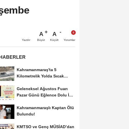
rşembe
A
A
Büyüt
Küçült
Yazdır
Yorumlar
 HABERLER
Kahramanmaraş'ta 5
Kilometrelik Yolda Sıcak
Asfalt Çalışması Başladı
Geleneksel Ağustos Fuarı
Pazar Günü Eğlence Dolu İki
Programla Devam...
Kahramanmaraşlı Kaptan Ölü
Bulundu!
KMTSO ve Genç MÜSİAD’dan