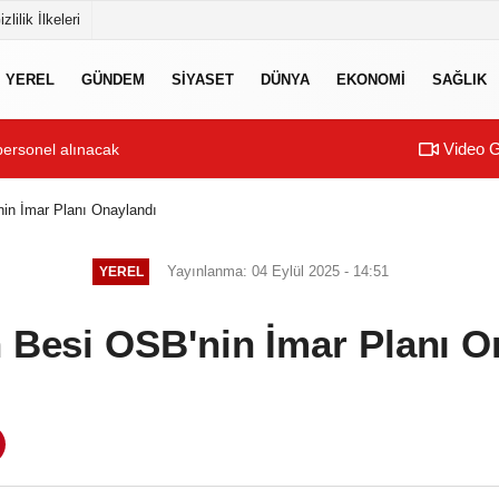
izlilik İlkeleri
YEREL
GÜNDEM
SİYASET
DÜNYA
EKONOMİ
SAĞLIK
Video G
personel alınacak
nin İmar Planı Onaylandı
Yayınlanma: 04 Eylül 2025 - 14:51
YEREL
n Besi OSB'nin İmar Planı O