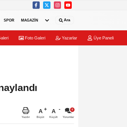
Ara
SPOR
MAGAZİN
aleri
Foto Galeri
Yazarlar
Üye Paneli
naylandı
A
A
Büyüt
Küçült
Yazdır
Yorumlar