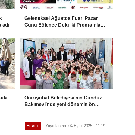
k
Geleneksel Ağustos Fuarı Pazar
şladı
Günü Eğlence Dolu İki Programla
Devam Edecek
sula
Onikişubat Belediyesi’nin Gündüz
Bakımevi’nde yeni dönemin ön
kayıtları başladı
Yayınlanma: 04 Eylül 2025 - 11:19
YEREL