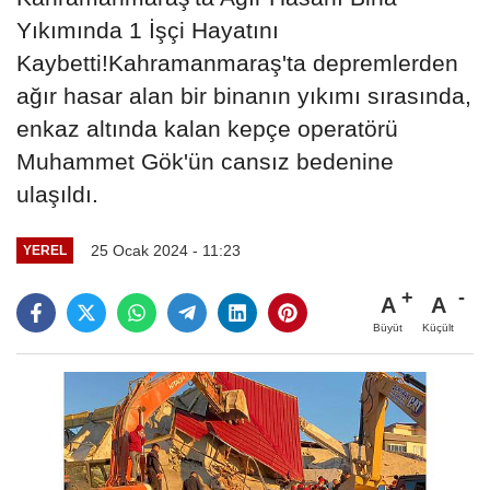
Yıkımında 1 İşçi Hayatını
Kaybetti!Kahramanmaraş'ta depremlerden
ağır hasar alan bir binanın yıkımı sırasında,
enkaz altında kalan kepçe operatörü
Muhammet Gök'ün cansız bedenine
ulaşıldı.
25 Ocak 2024 - 11:23
YEREL
A
A
Büyüt
Küçült