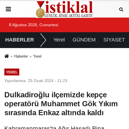
8 Ağustos 2026, Cumartesi
HABERLER
Yerel
GÜNDEM
SİYASET
Haberler
Yerel
YEREL
Yayınlanma: 25 Ocak 2024 - 11:23
Dulkadiroğlu ilçemizde kepçe
operatörü Muhammet Gök Yıkım
sırasında Enkaz altında kaldı
Kahramanmaraş'ta Ağır Hasarlı Bina