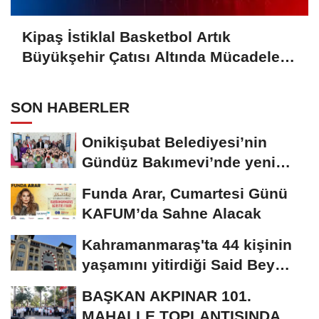
Kipaş İstiklal Basketbol Artık
Büyükşehir Çatısı Altında Mücadele
Edecek
SON HABERLER
Onikişubat Belediyesi’nin
Gündüz Bakımevi’nde yeni
dönemin ön...
Funda Arar, Cumartesi Günü
KAFUM’da Sahne Alacak
Kahramanmaraş'ta 44 kişinin
yaşamını yitirdiği Said Bey
Sitesi davasında...
BAŞKAN AKPINAR 101.
MAHALLE TOPLANTISINDA