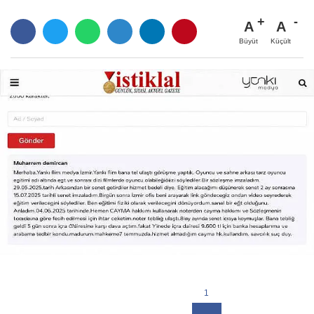
A
A
Büyüt
Küçült