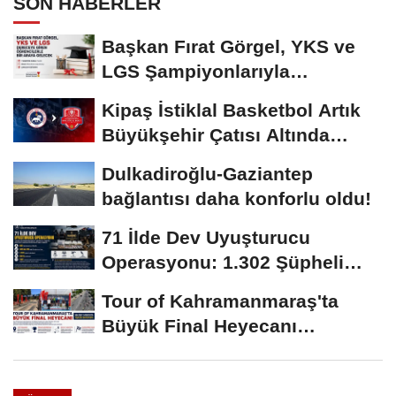
SON HABERLER
Başkan Fırat Görgel, YKS ve
LGS Şampiyonlarıyla
Buluşacak
Kipaş İstiklal Basketbol Artık
Büyükşehir Çatısı Altında
Mücadele...
Dulkadiroğlu-Gaziantep
bağlantısı daha konforlu oldu!
71 İlde Dev Uyuşturucu
Operasyonu: 1.302 Şüpheli
Yakalandı
Tour of Kahramanmaraş'ta
Büyük Final Heyecanı
KAFUM'da Yaşanacak