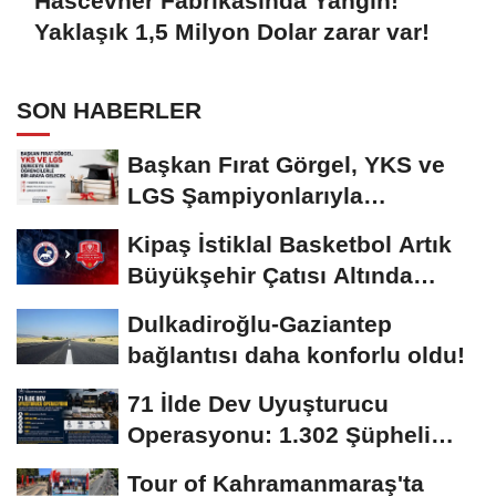
Hascevher Fabrikasında Yangın!
Yaklaşık 1,5 Milyon Dolar zarar var!
SON HABERLER
Başkan Fırat Görgel, YKS ve
LGS Şampiyonlarıyla
Buluşacak
Kipaş İstiklal Basketbol Artık
Büyükşehir Çatısı Altında
Mücadele...
Dulkadiroğlu-Gaziantep
bağlantısı daha konforlu oldu!
71 İlde Dev Uyuşturucu
Operasyonu: 1.302 Şüpheli
Yakalandı
Tour of Kahramanmaraş'ta