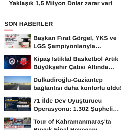
Yaklaşık 1,5 Milyon Dolar zarar var!
SON HABERLER
Başkan Fırat Görgel, YKS ve
LGS Şampiyonlarıyla
Buluşacak
Kipaş İstiklal Basketbol Artık
Büyükşehir Çatısı Altında
Mücadele...
Dulkadiroğlu-Gaziantep
bağlantısı daha konforlu oldu!
71 İlde Dev Uyuşturucu
Operasyonu: 1.302 Şüpheli
Yakalandı
Tour of Kahramanmaraş'ta
Büyük Final Heyecanı