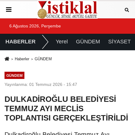
6 Ağustos 2026, Perşembe
HABERLER
Yerel
GÜNDEM
SİYASET
Haberler
GÜNDEM
GÜNDEM
Yayınlanma: 01 Temmuz 2026 - 15:47
DULKADİROĞLU BELEDİYESİ
TEMMUZ AYI MECLİS
TOPLANTISI GERÇEKLEŞTİRİLDİ
Dulkadiroğlu Belediyesi Temmuz Ayı