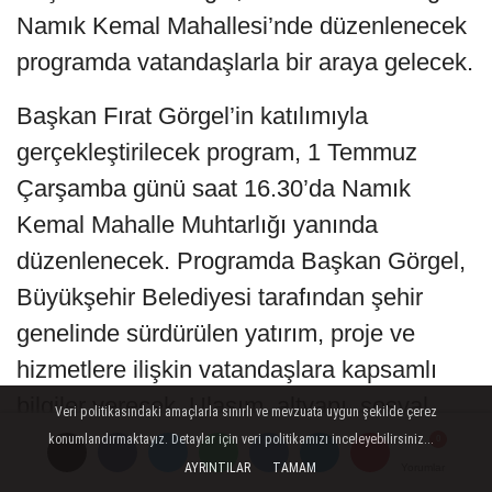
Namık Kemal Mahallesi’nde düzenlenecek
programda vatandaşlarla bir araya gelecek.
Başkan Fırat Görgel’in katılımıyla
gerçekleştirilecek program, 1 Temmuz
Çarşamba günü saat 16.30’da Namık
Kemal Mahalle Muhtarlığı yanında
düzenlenecek. Programda Başkan Görgel,
Büyükşehir Belediyesi tarafından şehir
genelinde sürdürülen yatırım, proje ve
hizmetlere ilişkin vatandaşlara kapsamlı
bilgiler verecek. Ulaşım, altyapı, sosyal
Veri politikasındaki amaçlarla sınırlı ve mevzuata uygun şekilde çerez
belediyecilik, çevre düzenlemeleri, gençlik
konumlandırmaktayız. Detaylar için veri politikamızı inceleyebilirsiniz...
AYRINTILAR
TAMAM
Yorumlar
Yorumlar
Yorumlar
Yorumlar
ve spor yatırımları başta olmak üzere