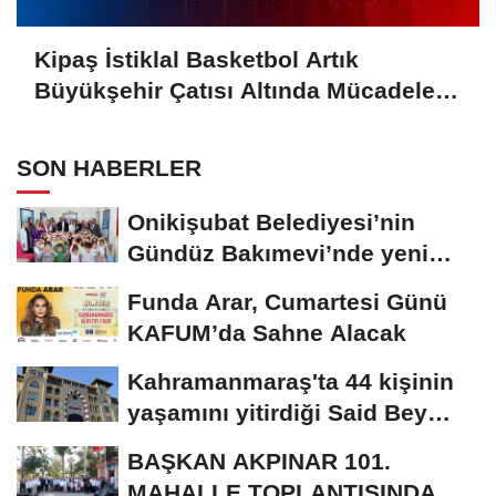
Kipaş İstiklal Basketbol Artık
Büyükşehir Çatısı Altında Mücadele
Edecek
SON HABERLER
Onikişubat Belediyesi’nin
Gündüz Bakımevi’nde yeni
dönemin ön...
Funda Arar, Cumartesi Günü
KAFUM’da Sahne Alacak
Kahramanmaraş'ta 44 kişinin
yaşamını yitirdiği Said Bey
Sitesi davasında...
BAŞKAN AKPINAR 101.
MAHALLE TOPLANTISINDA