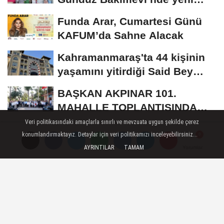
dönemin ön...
Funda Arar, Cumartesi Günü
KAFUM’da Sahne Alacak
Kahramanmaraş'ta 44 kişinin
yaşamını yitirdiği Said Bey
Sitesi davasında...
BAŞKAN AKPINAR 101.
MAHALLE TOPLANTISINDA
BAĞLARBAŞI MAHALLESİ
Veri politikasındaki amaçlarla sınırlı ve mevzuata uygun şekilde çerez
Başkan Fırat Görgel, YKS ve
SAKİNLERİYLE...
konumlandırmaktayız. Detaylar için veri politikamızı inceleyebilirsiniz...
LGS Şampiyonlarıyla
AYRINTILAR
TAMAM
Yorumlar
Buluşacak
GÜNDEM
Yayınlanma: 20 Mart 2025 - 11:46
TEKNOLOJİ BAKANIMIZ
KAHRAMANMARAŞTA