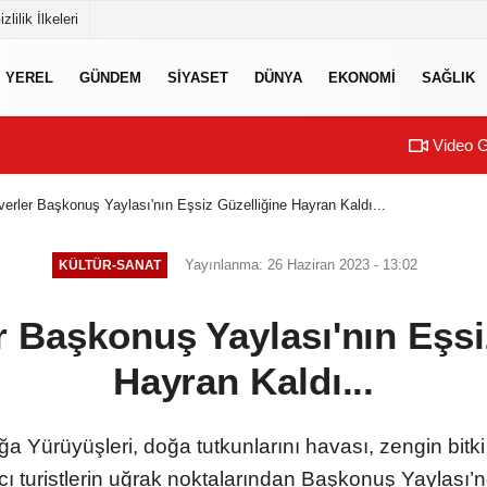
izlilik İlkeleri
YEREL
GÜNDEM
SİYASET
DÜNYA
EKONOMİ
SAĞLIK
Video G
erler Başkonuş Yaylası'nın Eşsiz Güzelliğine Hayran Kaldı...
Yayınlanma: 26 Haziran 2023 - 13:02
KÜLTÜR-SANAT
 Başkonuş Yaylası'nın Eşsi
Hayran Kaldı...
a Yürüyüşleri, doğa tutkunlarını havası, zengin bitk
cı turistlerin uğrak noktalarından Başkonuş Yaylası’