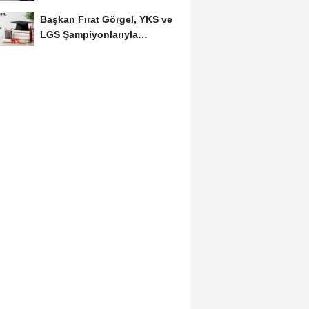
BAĞLARBAŞI MAHALLESİ
Başkan Fırat Görgel, YKS ve
SAKİNLERİYLE...
LGS Şampiyonlarıyla
Buluşacak