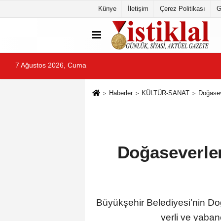
Künye
İletişim
Çerez Politikası
G
7 Ağustos 2026, Cuma
Haberler
KÜLTÜR-SANAT
Doğasev
Doğaseverler
Büyükşehir Belediyesi’nin Doğ
yerli ve yaban