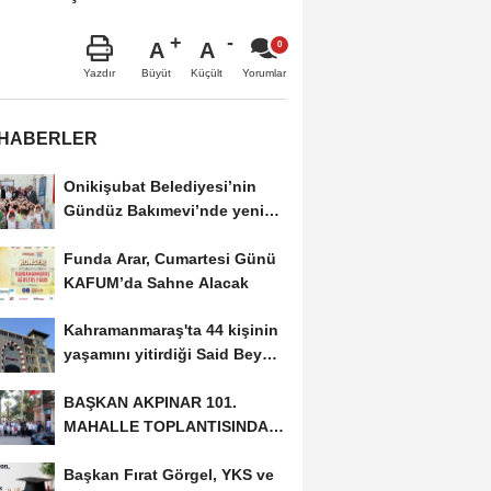
A
A
Büyüt
Küçült
Yazdır
Yorumlar
 HABERLER
Onikişubat Belediyesi’nin
Gündüz Bakımevi’nde yeni
dönemin ön...
Funda Arar, Cumartesi Günü
KAFUM’da Sahne Alacak
Kahramanmaraş'ta 44 kişinin
yaşamını yitirdiği Said Bey
Sitesi davasında...
BAŞKAN AKPINAR 101.
MAHALLE TOPLANTISINDA
BAĞLARBAŞI MAHALLESİ
Başkan Fırat Görgel, YKS ve
SAKİNLERİYLE...