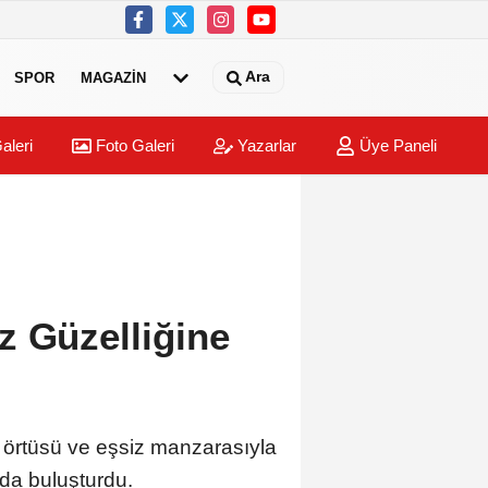
Ara
SPOR
MAGAZİN
aleri
Foto Galeri
Yazarlar
Üye Paneli
z Güzelliğine
i örtüsü ve eşsiz manzarasıyla
nda buluşturdu.