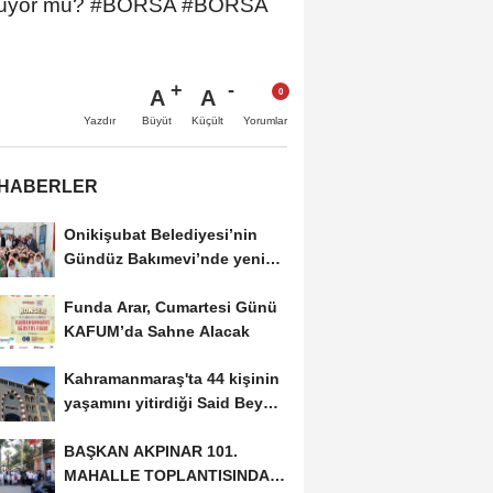
m görüyor mu? #BORSA #BORSA
A
A
Büyüt
Küçült
Yazdır
Yorumlar
 HABERLER
Onikişubat Belediyesi’nin
Gündüz Bakımevi’nde yeni
dönemin ön...
Funda Arar, Cumartesi Günü
KAFUM’da Sahne Alacak
Kahramanmaraş'ta 44 kişinin
yaşamını yitirdiği Said Bey
Sitesi davasında...
BAŞKAN AKPINAR 101.
MAHALLE TOPLANTISINDA