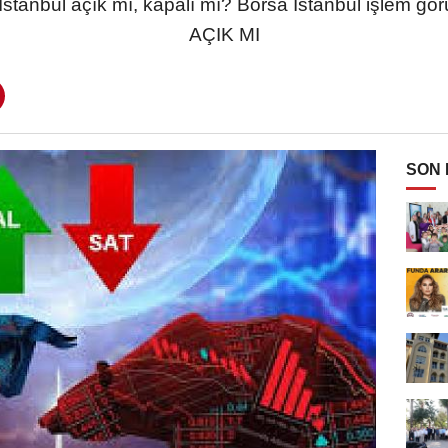
a İstanbul açık mı, kapalı mı? Borsa İstanbul işle
AÇIK MI
SON