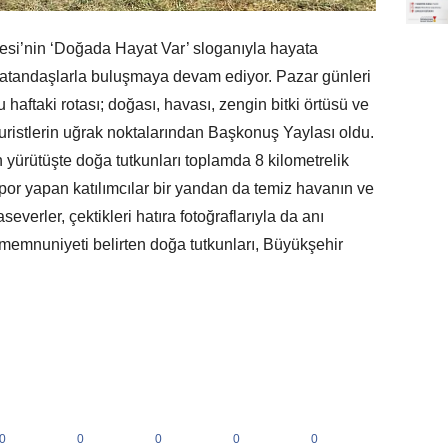
i’nin ‘Doğada Hayat Var’ sloganıyla hayata
 vatandaşlarla buluşmaya devam ediyor. Pazar günleri
haftaki rotası; doğası, havası, zengin bitki örtüsü ve
turistlerin uğrak noktalarından Başkonuş Yaylası oldu.
en yürütüşte doğa tutkunları toplamda 8 kilometrelik
spor yapan katılımcılar bir yandan da temiz havanın ve
everler, çektikleri hatıra fotoğraflarıyla da anı
 memnuniyeti belirten doğa tutkunları, Büyükşehir