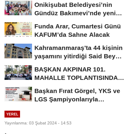
Onikişubat Belediyesi’nin
Gündüz Bakımevi’nde yeni
dönemin ön...
Funda Arar, Cumartesi Günü
KAFUM’da Sahne Alacak
Kahramanmaraş'ta 44 kişinin
yaşamını yitirdiği Said Bey
Sitesi davasında...
BAŞKAN AKPINAR 101.
MAHALLE TOPLANTISINDA
BAĞLARBAŞI MAHALLESİ
Başkan Fırat Görgel, YKS ve
SAKİNLERİYLE...
LGS Şampiyonlarıyla
Buluşacak
YEREL
Yayınlanma: 03 Şubat 2024 - 14:53