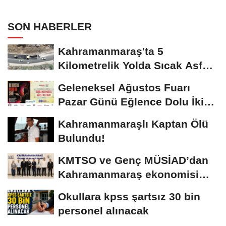
SON HABERLER
Kahramanmaraş'ta 5
Kilometrelik Yolda Sıcak Asfalt
Çalışması Başladı
Geleneksel Ağustos Fuarı
Pazar Günü Eğlence Dolu İki
Programla Devam...
Kahramanmaraşlı Kaptan Ölü
Bulundu!
KMTSO ve Genç MÜSİAD’dan
Kahramanmaraş ekonomisi
için güç birliği!
Okullara kpss şartsız 30 bin
personel alınacak