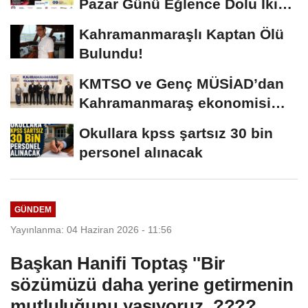
Pazar Günü Eğlence Dolu İki
Programla Devam...
Kahramanmaraşlı Kaptan Ölü
Bulundu!
KMTSO ve Genç MÜSİAD’dan
Kahramanmaraş ekonomisi
için güç birliği!
Okullara kpss şartsız 30 bin
personel alınacak
GÜNDEM
Yayınlanma: 04 Haziran 2026 - 11:56
Başkan Hanifi Toptaş ''Bir
sözümüzü daha yerine getirmenin
mutluluğunu yaşıyoruz. ????