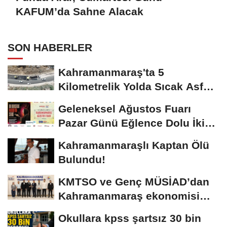
KAFUM’da Sahne Alacak
SON HABERLER
Kahramanmaraş'ta 5
Kilometrelik Yolda Sıcak Asfalt
Çalışması Başladı
Geleneksel Ağustos Fuarı
Pazar Günü Eğlence Dolu İki
Programla Devam...
Kahramanmaraşlı Kaptan Ölü
Bulundu!
KMTSO ve Genç MÜSİAD’dan
Kahramanmaraş ekonomisi
için güç birliği!
Okullara kpss şartsız 30 bin