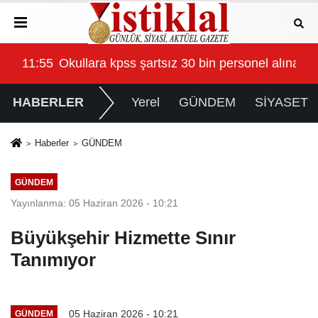
 alınacak
11:55
Okullara kpss şartsız 30 bin personel alınaca
HABERLER
Yerel
GÜNDEM
SİYASET
Haberler
GÜNDEM
GÜNDEM
Yayınlanma: 05 Haziran 2026 - 10:21
Büyükşehir Hizmette Sınır
Tanımıyor
05 Haziran 2026 - 10:21
GÜNDEM