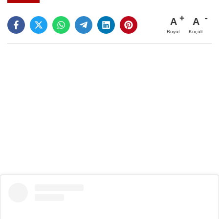
A
A
Büyüt
Küçült