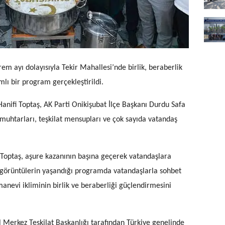
m ayı dolayısıyla Tekir Mahallesi’nde birlik, beraberlik
lı bir program gerçekleştirildi.
nifi Toptaş, AK Parti Onikişubat İlçe Başkanı Durdu Safa
 muhtarları, teşkilat mensupları ve çok sayıda vatandaş
Toptaş, aşure kazanının başına geçerek vatandaşlara
i görüntülerin yaşandığı programda vatandaşlarla sohbet
evi ikliminin birlik ve beraberliği güçlendirmesini
 Merkez Teşkilat Başkanlığı tarafından Türkiye genelinde