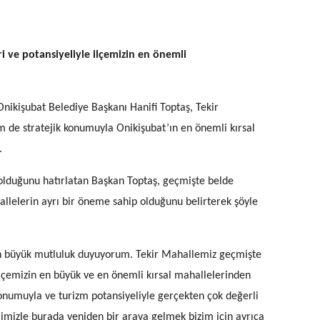
ri ve potansiyeliyle ilçemizin en önemli
nikişubat Belediye Başkanı Hanifi Toptaş, Tekir
m de stratejik konumuyla Onikişubat’ın en önemli kırsal
.
olduğunu hatırlatan Başkan Toptaş, geçmişte belde
llelerin ayrı bir öneme sahip olduğunu belirterek şöyle
an büyük mutluluk duyuyorum. Tekir Mahallemiz geçmişte
ilçemizin en büyük ve en önemli kırsal mahallelerinden
k konumuyla ve turizm potansiyeliyle gerçekten çok değerli
rimizle burada yeniden bir araya gelmek bizim için ayrıca