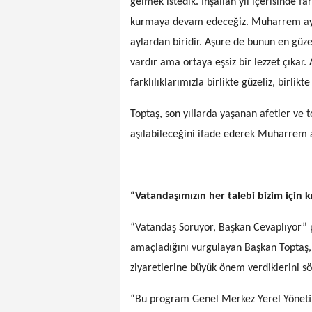
gelmek istedik. İnşallah yıl içerisinde fa
kurmaya devam edeceğiz. Muharrem ayı, b
aylardan biridir. Aşure de bunun en güze
vardır ama ortaya eşsiz bir lezzet çıkar.
farklılıklarımızla birlikte güzeliz, birlikt
Toptaş, son yıllarda yaşanan afetler ve t
aşılabileceğini ifade ederek Muharrem 
“Vatandaşımızın her talebi bizim için k
“Vatandaş Soruyor, Başkan Cevaplıyor” 
amaçladığını vurgulayan Başkan Toptaş, 
ziyaretlerine büyük önem verdiklerini sö
“Bu program Genel Merkez Yerel Yönetim