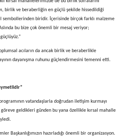
rklı kırsal mahallelerimizde de bu birlik sofralarını
irlik ve beraberliğin en güçlü şekilde hissedildiği
l sembollerinden biridir. İçerisinde birçok farklı malzeme
 Aslında bu bize çok önemli bir mesaj veriyor;
e güçlüyüz.”
oplumsal acıların da ancak birlik ve beraberlikle
ayının dayanışma ruhunu güçlendirmesini temenni etti.
ıymetlidir”
programının vatandaşlarla doğrudan iletişim kurmayı
göreve geldikleri günden bu yana özellikle kırsal mahalle
yledi.
ler Başkanlığımızın hazırladığı önemli bir organizasyon.