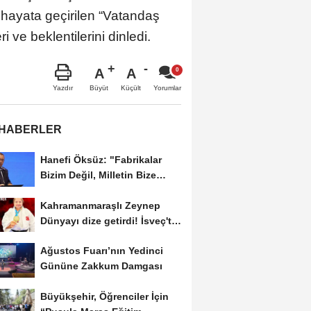
 hayata geçirilen “Vatandaş
ve beklentilerini dinledi.
A
A
Büyüt
Küçült
Yazdır
Yorumlar
 HABERLER
Hanefi Öksüz: "Fabrikalar
Bizim Değil, Milletin Bize
Emanetidir"
Kahramanmaraşlı Zeynep
Dünyayı dize getirdi! İsveç'te
Bayrağımızı...
Ağustos Fuarı’nın Yedinci
Gününe Zakkum Damgası
Büyükşehir, Öğrenciler İçin