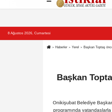
Künye
İletişim
Çerez Politikası
G
8 Ağustos 2026, Cumartesi
Haberler
Yerel
Başkan Toptaş önce 
Başkan Toptaş
Onikişubat Belediye Başkan
programında vatandaşlarla 