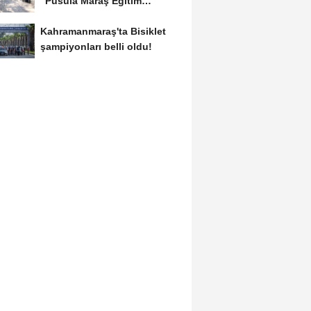
“Pusula Maraş Eğitim
Merkezi”...
Kahramanmaraş'ta Bisiklet
şampiyonları belli oldu!