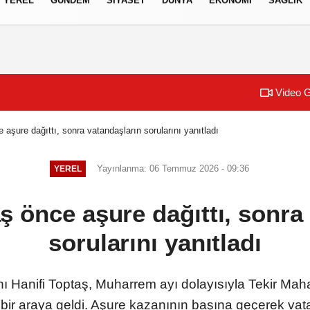
izlilik İlkeleri
Video G
aşure dağıttı, sonra vatandaşların sorularını yanıtladı
Yayınlanma: 06 Temmuz 2026 - 09:36
YEREL
 önce aşure dağıttı, sonra
sorularını yanıtladı
ı Hanifi Toptaş, Muharrem ayı dolayısıyla Tekir Mah
bir araya geldi. Aşure kazanının başına geçerek va