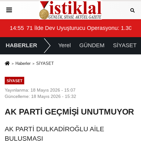
ehir Çatısı Altında Mücadele Edecek
14:55
71 İlde Dev Uyuşturucu Operasyonu: 1.302 Ş
14:
HABERLER
Yerel
GÜNDEM
SİYASET
Haberler
SİYASET
SİYASET
Yayınlanma: 18 Mayıs 2026 - 15:07
Güncelleme: 18 Mayıs 2026 - 15:32
AK PARTİ GEÇMİŞİ UNUTMUYOR
AK PARTİ DULKADİROĞLU AİLE
BULUŞMASI