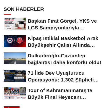
SON HABERLER
Başkan Fırat Görgel, YKS ve
LGS Şampiyonlarıyla
Buluşacak
Kipaş İstiklal Basketbol Artık
Büyükşehir Çatısı Altında
Mücadele...
Dulkadiroğlu-Gaziantep
bağlantısı daha konforlu oldu!
71 İlde Dev Uyuşturucu
Operasyonu: 1.302 Şüpheli
Yakalandı
Tour of Kahramanmaraş'ta
Büyük Final Heyecanı
KAFUM'da Yaşanacak