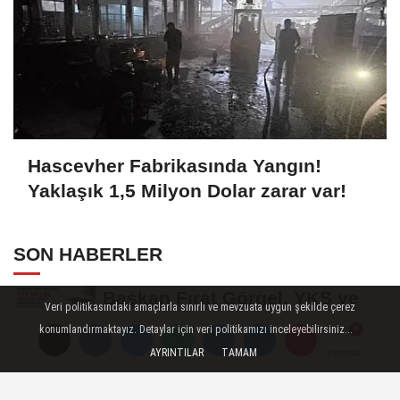
Hascevher Fabrikasında Yangın!
Yaklaşık 1,5 Milyon Dolar zarar var!
SON HABERLER
Başkan Fırat Görgel, YKS ve
Veri politikasındaki amaçlarla sınırlı ve mevzuata uygun şekilde çerez
LGS Şampiyonlarıyla
konumlandırmaktayız. Detaylar için veri politikamızı inceleyebilirsiniz...
Buluşacak
AYRINTILAR
TAMAM
Yorumlar
Yorumlar
Kipaş İstiklal Basketbol Artık
Büyükşehir Çatısı Altında