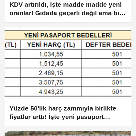
KDV artırıldı, işte madde madde yeni
oranlar! Gıdada geçerli değil ama bir
ürün grubunda rakam yüzde 8'den
yüzde 20'ye çıktı..!
Yüzde 50'lik harç zammıyla birlikte
fiyatlar arttı! İşte yeni pasaport
bedelleri...