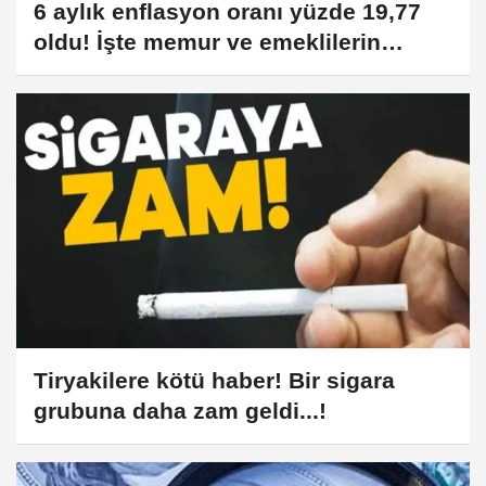
6 aylık enflasyon oranı yüzde 19,77
oldu! İşte memur ve emeklilerin
alacağı en düşük zam...!
Tiryakilere kötü haber! Bir sigara
grubuna daha zam geldi...!